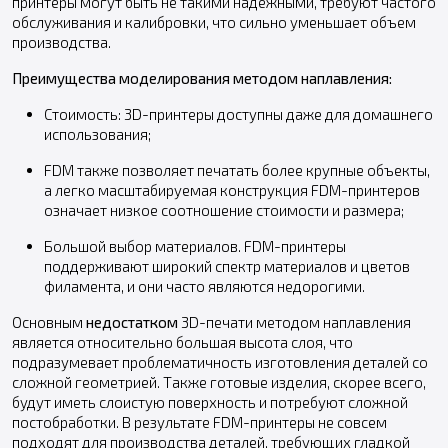
принтеры могут быть не такими надежными, требуют частого
обслуживания и калибровки, что сильно уменьшает объем
производства.
Преимущества моделирования методом наплавления:
Стоимость: 3D-принтеры доступны даже для домашнего
использования;
FDM также позволяет печатать более крупные объекты,
а легко масштабируемая конструкция FDM-принтеров
означает низкое соотношение стоимости и размера;
Большой выбор материалов. FDM-принтеры
поддерживают широкий спектр материалов и цветов
филамента, и они часто являются недорогими.
Основным
недостатком
3D-печати методом наплавления
является относительно большая высота слоя, что
подразумевает проблематичность изготовления деталей со
сложной геометрией. Также готовые изделия, скорее всего,
будут иметь слоистую поверхность и потребуют сложной
постобработки. В результате FDM-принтеры не совсем
подходят для производства деталей, требующих гладкой