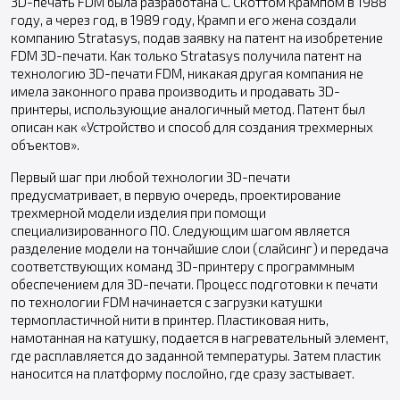
3D-печать FDM была разработана С. Скоттом Крампом в 1988
году, а через год, в 1989 году, Крамп и его жена создали
компанию Stratasys, подав заявку на патент на изобретение
FDM 3D-печати. Как только Stratasys получила патент на
технологию 3D-печати FDM, никакая другая компания не
имела законного права производить и продавать 3D-
принтеры, использующие аналогичный метод. Патент был
описан как «Устройство и способ для создания трехмерных
объектов».
Первый шаг при любой технологии 3D-печати
предусматривает, в первую очередь, проектирование
трехмерной модели изделия при помощи
специализированного ПО. Следующим шагом является
разделение модели на тончайшие слои (слайсинг) и передача
соответствующих команд 3D-принтеру с программным
обеспечением для 3D-печати. Процесс подготовки к печати
по технологии FDM начинается с загрузки катушки
термопластичной нити в принтер. Пластиковая нить,
намотанная на катушку, подается в нагревательный элемент,
где расплавляется до заданной температуры. Затем пластик
наносится на платформу послойно, где сразу застывает.