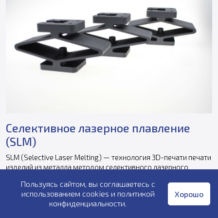
Селективное лазерное плавление
(SLM)
SLM (Selective Laser Melting) — технология 3D-печати печати
изделий из металла методом селективного лазерного
плавления. Материалом служит металлический порошок,
Пользуясь сайтом, вы соглашаетесь с
который под воздействием лазера расплавляется до
использованием cookies и
политикой
Хорошо
однородной массы.
конфиденциальности
.
Плавление порошка происходит в инертной среде – рабочая