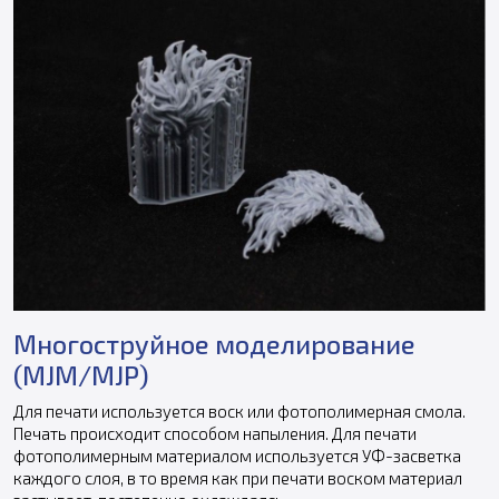
Многоструйное моделирование
(MJM/MJP)
Для печати используется воск или фотополимерная смола.
Печать происходит способом напыления. Для печати
фотополимерным материалом используется УФ-засветка
каждого слоя, в то время как при печати воском материал