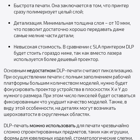
Быстрота печати. Она заключается в том, что принтер
сразу полимеризует целый слой;
Детализация. Минимальная толщина слоя – от 10 мкм,
что позволит достаточно хорошо передавать даже
самые мелкие части детали;
Невысокая стоимость. В сравнении с SLA принтером DLP
будет стоить гораздо ниже, так как вместо лазера
используется более дешевый проектор.
Основным
недостатком
DLP-печати считают пикселизацию.
При осуществлении печати с полным заполнением рабочей
платформы большим количеством моделей, нужно будет
фокусировать проектор устройства в плоскостях X и Y до
нужного размера. При этом число пикселей будет оставаться
фиксированным что ухудшит качество моделей. Также, в
виду этой особенности, на деталях могут возникать
шероховатости в скругленных областях.
DLP-печать
можно использовать
для печати чрезвычайно
сложно спроектированных предметов, таких как игрушки,
формы для ювелирных изделий, стоматологические слепки,