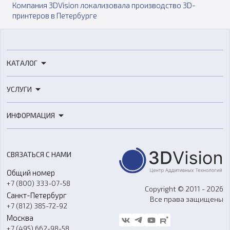
Компания 3DVision локализовала производство 3D-
принтеров в Петербурге
КАТАЛОГ
3D-принтеры
УСЛУГИ
3D-сканеры
3D-печать
Роботы
ИНФОРМАЦИЯ
3D-моделирование
Расходные материалы
Цены
3D-сканирование
Станки с ЧПУ
Акции
Реверс-инжиниринг
Оборудование и материалы для вакуумного литья
СВЯЗАТЬСЯ С НАМИ
Портфолио
Литье пластмасс
Аксессуары и прочее оборудование
Общий номер
О компании
Ремонт и услуги
Программное обеспечение
+7 (800) 333-07-58
Контакты
Copyright © 2011 - 2026
Санкт-Петербург
Все права защищены
Гос. закупки
+7 (812) 385-72-92
Стать дилером
Москва
Блог
+7 (495) 662-98-58