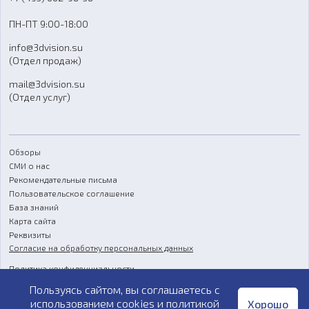
Доставка
ПН-ПТ 9:00-18:00
Отзывы
info@3dvision.su
FAQ
(Отдел продаж)
mail@3dvision.su
(Отдел услуг)
Обзоры
СМИ о нас
Рекомендательные письма
Пользовательское соглашение
База знаний
Карта сайта
Реквизиты
Согласие на обработку персональных данных
Политика конфиденциальности
Пользуясь сайтом, вы соглашаетесь с
Публичная оферта
использованием cookies и
политикой
Хорошо