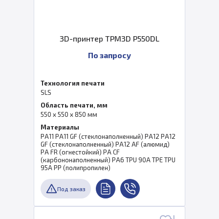
3D-принтер TPM3D P550DL
По запросу
Технология печати
SLS
Область печати, мм
550 x 550 x 850 мм
Материалы
PA11 PA11 GF (стеклонаполненный) PA12 PA12
GF (стеклонаполненный) PA12 AF (алюмид)
PA FR (огнестойкий) PA CF
(карбононаполненный) PA6 TPU 90A TPE TPU
95A PP (полипропилен)
Под заказ