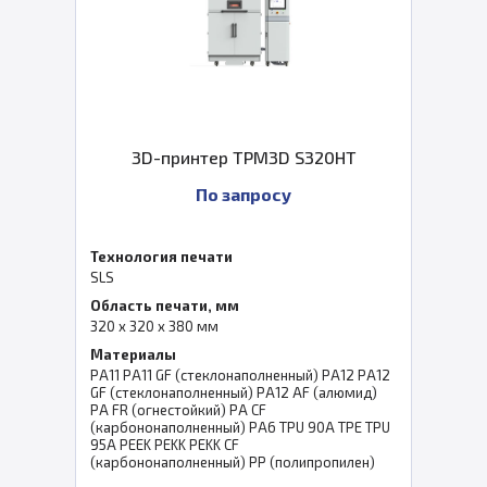
3D-принтер TPM3D S320HT
По запросу
Технология печати
SLS
Область печати, мм
320 x 320 x 380 мм
Материалы
PA11 PA11 GF (стеклонаполненный) PA12 PA12
GF (стеклонаполненный) PA12 AF (алюмид)
PA FR (огнестойкий) PA CF
(карбононаполненный) PA6 TPU 90A TPE TPU
95A PEEK PEKK PEKK CF
(карбононаполненный) PP (полипропилен)