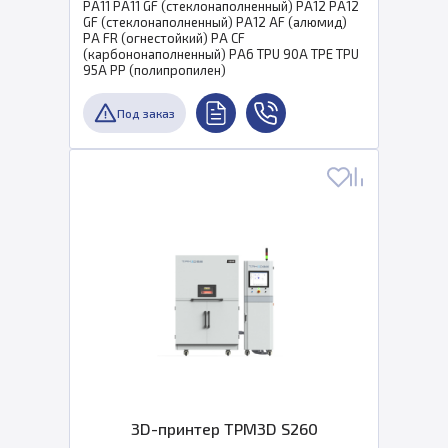
PA11 PA11 GF (стеклонаполненный) PA12 PA12
GF (стеклонаполненный) PA12 AF (алюмид)
PA FR (огнестойкий) PA CF
(карбононаполненный) PA6 TPU 90A TPE TPU
95A PP (полипропилен)
Под заказ
3D-принтер TPM3D S260