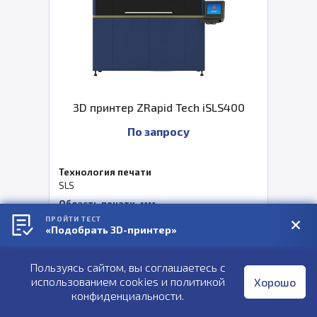
3D принтер ZRapid Tech iSLS400
По запросу
Технология печати
SLS
Область печати, мм
400х400х400 мм
ПРОЙТИ ТЕСТ
«Подобрать 3D-принтер»
Интерфейсы
Ethernet, TCP/IP, IEEE802.3
Пользуясь сайтом, вы соглашаетесь с
использованием cookies и
Под заказ
политикой
Хорошо
конфиденциальности
.