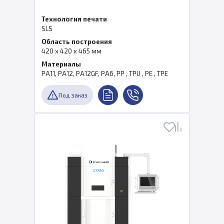
Технология печати
SLS
Область построения
420 x 420 x 465 мм
Материалы
PA11, PA12, PA12GF, PA6, PP , TPU , PE , TPE
Под заказ