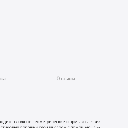
вка
Отзывы
зводить сложные геометрические формы из легких
астиковые порошки слой за слоем с помощью CO₂-