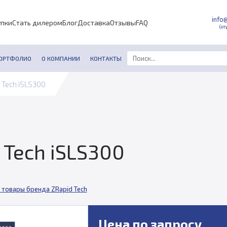
info
упки
Стать дилером
Блог
Доставка
Отзывы
FAQ
(от
ОРТФОЛИО
О КОМПАНИИ
КОНТАКТЫ
 Tech iSLS300
 Tech iSLS300
 товары бренда ZRapid Tech
Цена по запросу