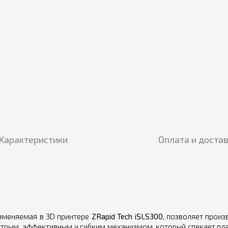
Характеристики
Оплата и доста
рименяемая в 3D принтере
ZRapid Tech iSLS300
, позволяет прои
стрым, эффективным и гибким механизмом, который спекает пл