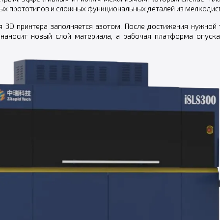
ных прототипов и сложных функциональных деталей из мелкодис
я 3D принтера заполняется азотом. После достижения нужной 
наносит новый слой материала, а рабочая платформа опуска