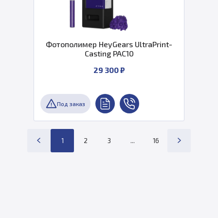
Фотополимер HeyGears UltraPrint-
Casting PAC10
29 300 ₽
Под заказ
1
2
3
...
16