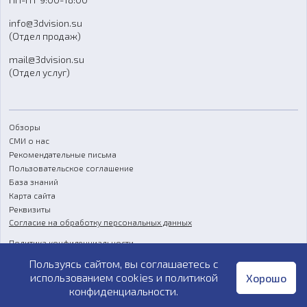
Отзывы
info@3dvision.su
FAQ
(Отдел продаж)
mail@3dvision.su
(Отдел услуг)
Обзоры
СМИ о нас
Рекомендательные письма
Пользовательское соглашение
База знаний
Карта сайта
Реквизиты
Согласие на обработку персональных данных
Политика конфиденциальности
Пользуясь сайтом, вы соглашаетесь с
Публичная оферта
использованием cookies и
политикой
Хорошо
конфиденциальности
.