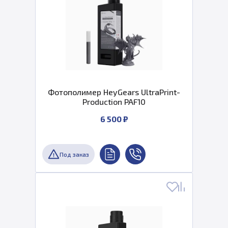
Фотополимер HeyGears UltraPrint-
Production PAF10
6 500 ₽
Под заказ