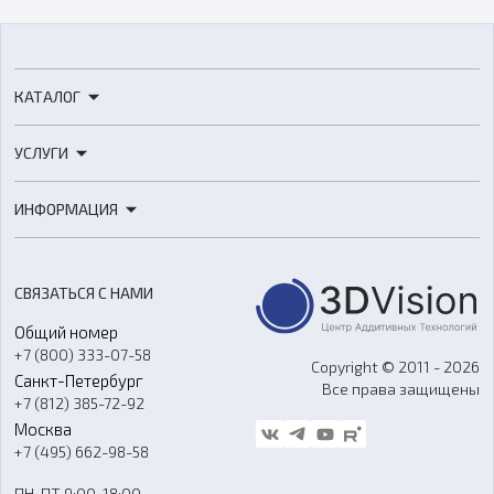
КАТАЛОГ
3D-принтеры
УСЛУГИ
3D-сканеры
3D-печать
Роботы
ИНФОРМАЦИЯ
3D-моделирование
Расходные материалы
Цены
3D-сканирование
Станки с ЧПУ
Акции
Реверс-инжиниринг
Оборудование и материалы для вакуумного литья
СВЯЗАТЬСЯ С НАМИ
Портфолио
Литье пластмасс
Аксессуары и прочее оборудование
Общий номер
О компании
Ремонт и услуги
Программное обеспечение
+7 (800) 333-07-58
Контакты
Copyright © 2011 - 2026
Санкт-Петербург
Все права защищены
Гос. закупки
+7 (812) 385-72-92
Стать дилером
Москва
Блог
+7 (495) 662-98-58
Доставка
ПН-ПТ 9:00-18:00