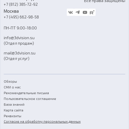
Все права защищены
Гос. закупки
+7 (812) 385-72-92
Стать дилером
Москва
Блог
+7 (495) 662-98-58
Доставка
ПН-ПТ 9:00-18:00
Отзывы
info@3dvision.su
FAQ
(Отдел продаж)
mail@3dvision.su
(Отдел услуг)
Обзоры
СМИ о нас
Рекомендательные письма
Пользовательское соглашение
База знаний
Карта сайта
Реквизиты
Согласие на обработку персональных данных