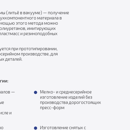
мы (литьё в вакууме) — получение
вухкомпонентного материала в
омощью этого метода можно
полиуретанов, имитирующих
пластмасс и резиноподобных
уется при прототипировании,
осерийном производстве, для
х деталей.
гии:
иалов —
Мелко- и среднесерийное
изготовление изделий без
ые
производства дорогостоящих
пресс-форм
исле и
во
Изготовление снятых с