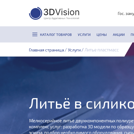
Гос. зак
КАТАЛОГ ТОВАРОВ
УСЛУГИ
ЦЕНЫ
АКЦИИ
П
/
/
Литье пластмасс
Главная страница
Услуги
Литьё в сили
Мелкосерийное литьё двухкомпонентных полиурета
комплекс услуг: разработка 3D модели по образц
эскиза, подбор необходимого оборудования, сырья