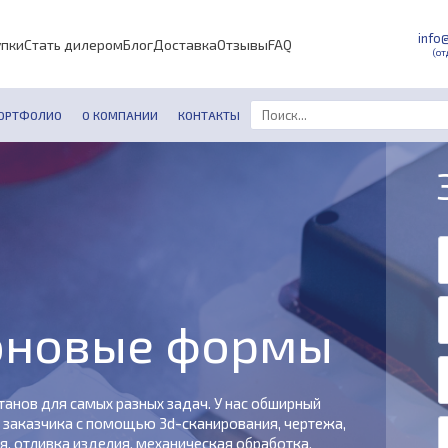
info
упки
Стать дилером
Блог
Доставка
Отзывы
FAQ
(от
ОРТФОЛИО
О КОМПАНИИ
КОНТАКТЫ
коновые формы
нов для самых разных задач. У нас обширный
у заказчика с помощью 3d-сканирования, чертежа,
, отливка изделия, механическая обработка,