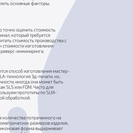
лить основные факторы,
о точно оценить стоимость
гинал, который требуется
читать стоимость производства с
к стоимости изготовления
 реверс-инжиниринга.
ется способ изготовления мастер-
A-технология 3д-печати, но,
чности, иногда она может быть
ак SLS или FDM. Часто для
ользуем прототипы по SLM-
ой обработкой.
 количества потраченного на
еометрических размеров изделия,
иликоновая форма выдерживает