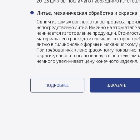
20-25 циклов, после чего необходимо изготов
Литье, механическая обработка и окраска
Одним из самых важных этапов процесса произ
непосредственно литье. Именно на этом этапе 
начинается изготовление продукции. Стоимость
материала, его расхода и времени, которое тр
литью в силиконовые формы и механическому 
При требованиях к лакокрасочному покрытию 
окраске, наносят согласованную в чертеже эмал
немного увеличивает цену конечного изделия.
ПОДРОБНЕЕ
ЗАКАЗАТЬ