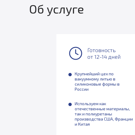
Об услуге
Готовность
от 12-14 дней
Крупнейший цех по
вакуумному литью в
силиконовые формы в
России
Используем как
отечественные материалы,
так и полиуретаны
производства США, Франции
и Китая