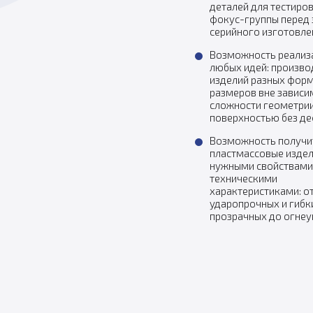
деталей для тестиро
фокус-группы перед
серийного изготовле
Возможность реализ
любых идей: произво
изделий разных форм
размеров вне зависи
сложности геометрии
поверхностью без д
Возможность получи
пластмассовые издел
нужными свойствами
техническими
характеристиками: о
ударопрочных и гибк
прозрачных до огне