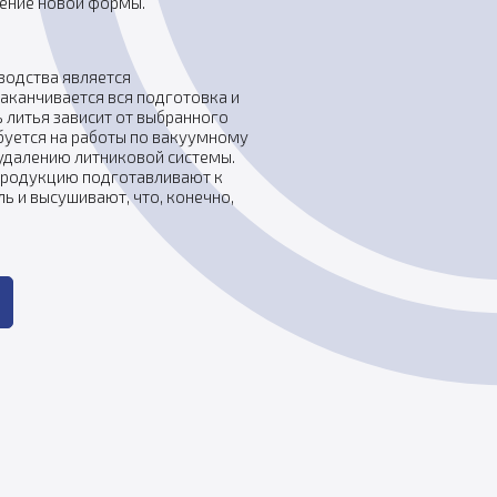
ление новой формы.
водства является
заканчивается вся подготовка и
 литья зависит от выбранного
ебуется на работы по вакуумному
удалению литниковой системы.
продукцию подготавливают к
ь и высушивают, что, конечно,