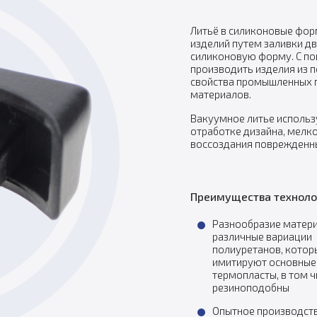
Литьё в силиконовые фор
изделий путем заливки д
силиконовую форму. С п
производить изделия из 
свойства промышленных 
материалов.
Вакуумное литье использ
отработке дизайна, мелк
воссоздания поврежденны
Преимущества техноло
Разнообразие матер
различные вариации
полиуретанов, котор
имитируют основные
термопласты, в том ч
резиноподобны
Опытное производст