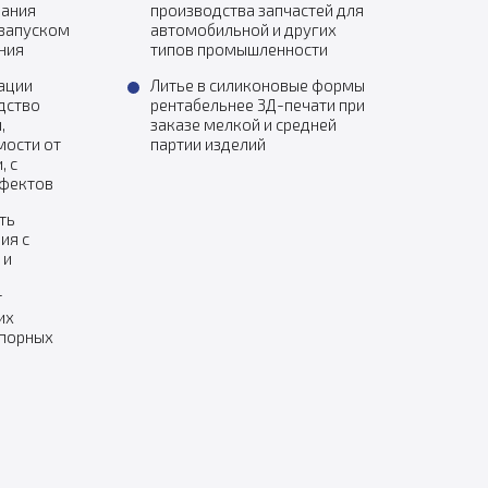
вания
производства запчастей для
 запуском
автомобильной и других
ния
типов промышленности
ации
Литье в силиконовые формы
дство
рентабельнее 3Д-печати при
,
заказе мелкой и средней
мости от
партии изделий
, с
ефектов
ть
ия с
 и
т
их
упорных