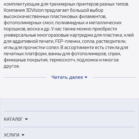
комплектующие для трехмерных принтеров разных типов.
Компания 3DVision предлагает большой выбор
высококачественных пластиковых филаментов,
фотополимерных смол, полиамидных и металлических
порошков, воска и др. У нас также можно приобрести
универсальные многоразовые картриджи для пластика, клей
для аддитивной печати, FEP-пленки, сопла, растворители,
иглы для прочистки сопел. В ассортименте есть стекла для
печатных платформ, ванны для фотополимеров, спреи,
финишные покрытия, термоскотч, подложки и многое
другое.
Виды расходных материалов
Читать далее
Наиболее часто используемыми расходниками для 3D-
принтеров являются нити филаментов и смолы
фотополимеров. Основные критерии выбора расходных
материалов – печатная технология, используемая
КАТАЛОГ
принтером, эксплуатационные характеристики, которыми
должны обладать готовые изделия, палитра цветов.
3D-принтеры
УСЛУГИ
Технологии 3Д-печати:
3D-сканеры