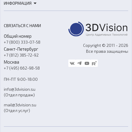
ИНФОРМАЦИЯ
3D-моделирование
Расходные материалы
Цены
3D-сканирование
Станки с ЧПУ
Акции
Реверс-инжиниринг
Оборудование и материалы для вакуумного литья
СВЯЗАТЬСЯ С НАМИ
Портфолио
Литье пластмасс
Аксессуары и прочее оборудование
Общий номер
О компании
Ремонт и услуги
Программное обеспечение
+7 (800) 333-07-58
Контакты
Copyright © 2011 - 2026
Санкт-Петербург
Все права защищены
Гос. закупки
+7 (812) 385-72-92
Стать дилером
Москва
Блог
+7 (495) 662-98-58
Доставка
ПН-ПТ 9:00-18:00
Отзывы
info@3dvision.su
FAQ
(Отдел продаж)
mail@3dvision.su
(Отдел услуг)