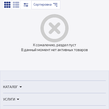
Сортировка
К сожалению, раздел пуст
В данный момент нет активных товаров
КАТАЛОГ
3D-принтеры
УСЛУГИ
3D-сканеры
3D-печать
Роботы