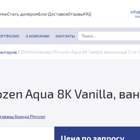
info
упки
Стать дилером
Блог
Доставка
Отзывы
FAQ
(от
ОРТФОЛИО
О КОМПАНИИ
КОНТАКТЫ
/
Фотополимер Phrozen Aqua 8K Vanilla, ванильный (1 кг)
ринтеров
en Aqua 8K Vanilla, ван
 товары бренда Phrozen
Цена по запросу