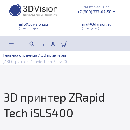
ПН-ПТ 9:00-18:00
+7 (800) 333-07-58
info@3dvision.su
mail@3dvision.su
(отдел продаж)
(отдел услуг)
/
Главная страница
3D принтеры
/
3D принтер ZRapid Tech iSLS400
3D принтер ZRapid
Tech iSLS400