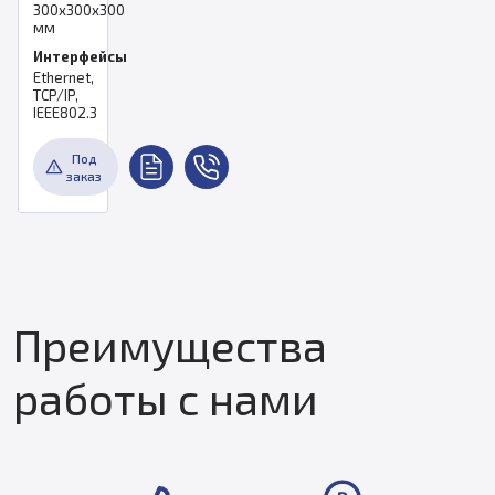
300х300х300
мм
Интерфейсы
Ethernet,
TCP/IP,
IEEE802.3
Под
заказ
Преимущества
работы с нами