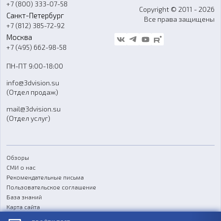
+7 (800) 333-07-58
Контакты
Copyright © 2011 - 2026
Санкт-Петербург
Все права защищены
Гос. закупки
+7 (812) 385-72-92
Стать дилером
Москва
Блог
+7 (495) 662-98-58
Доставка
ПН-ПТ 9:00-18:00
Отзывы
info@3dvision.su
FAQ
(Отдел продаж)
mail@3dvision.su
(Отдел услуг)
Обзоры
СМИ о нас
Рекомендательные письма
Пользовательское соглашение
База знаний
Карта сайта
Реквизиты