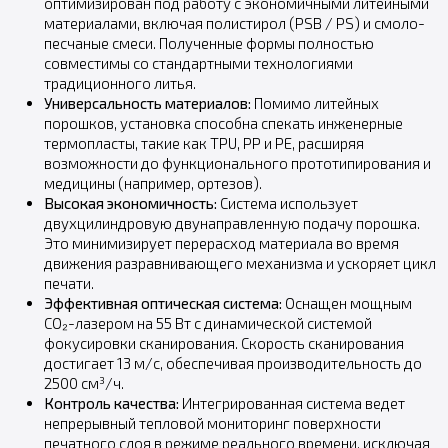
оптимизирован под работу с экономичными литейными
материалами, включая полистирол (PSB / PS) и смоло-
песчаные смеси. Полученные формы полностью
совместимы со стандартными технологиями
традиционного литья.
Универсальность материалов:
Помимо литейных
порошков, установка способна спекать инженерные
термопласты, такие как TPU, PP и PE, расширяя
возможности до функционального прототипирования и
медицины (например, ортезов).
Высокая экономичность:
Система использует
двухцилиндровую двунаправленную подачу порошка.
Это минимизирует перерасход материала во время
движения разравнивающего механизма и ускоряет цикл
печати.
Эффективная оптическая система:
Оснащен мощным
CO₂-лазером на 55 Вт с динамической системой
фокусировки сканирования. Скорость сканирования
достигает 13 м/с, обеспечивая производительность до
2500 см³/ч.
Контроль качества:
Интегрированная система ведет
непрерывный тепловой мониторинг поверхности
печатного слоя в режиме реального времени, исключая