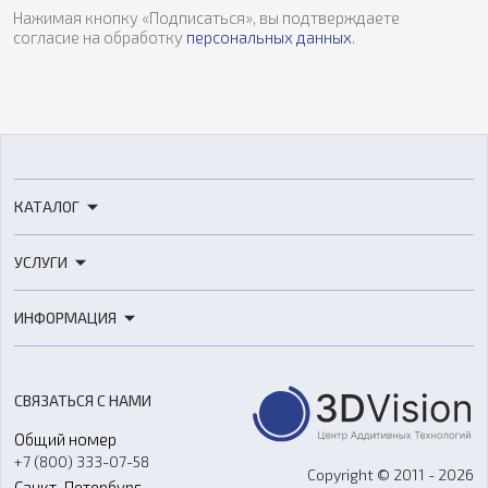
Нажимая кнопку «Подписаться», вы подтверждаете
согласие на обработку
персональных данных
.
КАТАЛОГ
3D-принтеры
УСЛУГИ
3D-сканеры
3D-печать
Роботы
ИНФОРМАЦИЯ
3D-моделирование
Расходные материалы
Цены
3D-сканирование
Станки с ЧПУ
Акции
Реверс-инжиниринг
Оборудование и материалы для вакуумного литья
СВЯЗАТЬСЯ С НАМИ
Портфолио
Литье пластмасс
Аксессуары и прочее оборудование
Общий номер
О компании
Ремонт и услуги
Программное обеспечение
+7 (800) 333-07-58
Контакты
Copyright © 2011 - 2026
Санкт-Петербург