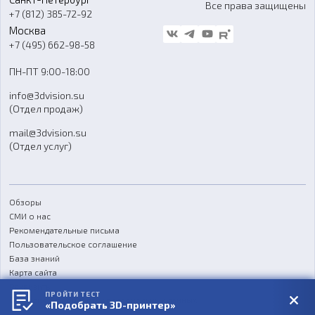
Все права защищены
Гос. закупки
+7 (812) 385-72-92
Стать дилером
Москва
Блог
+7 (495) 662-98-58
Доставка
ПН-ПТ 9:00-18:00
Отзывы
info@3dvision.su
FAQ
(Отдел продаж)
mail@3dvision.su
(Отдел услуг)
Обзоры
СМИ о нас
Рекомендательные письма
Пользовательское соглашение
База знаний
Карта сайта
Реквизиты
ПРОЙТИ ТЕСТ
Согласие на обработку персональных данных
«Подобрать 3D-принтер»