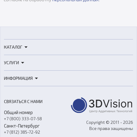
КАТАЛОГ
3D-принтеры
УСЛУГИ
3D-сканеры
3D-печать
Роботы
ИНФОРМАЦИЯ
3D-моделирование
Расходные материалы
Цены
3D-сканирование
Станки с ЧПУ
Акции
Реверс-инжиниринг
Оборудование и материалы для вакуумного литья
СВЯЗАТЬСЯ С НАМИ
Портфолио
Литье пластмасс
Аксессуары и прочее оборудование
Общий номер
О компании
Ремонт и услуги
Программное обеспечение
+7 (800) 333-07-58
Контакты
Copyright © 2011 - 2026
Санкт-Петербург
Все права защищены
Гос. закупки
+7 (812) 385-72-92
Стать дилером