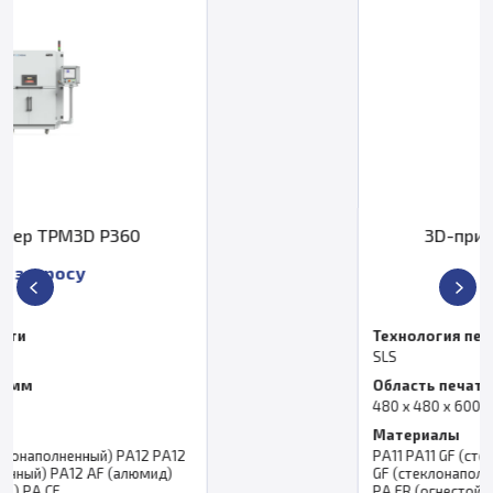
3D-принтер TPM3D S480
По запросу
Технология печати
SLS
Область печати, мм
480 x 480 x 600 мм
Материалы
2
PA11 PA11 GF (стеклонаполненный) PA12 PA12
GF (стеклонаполненный) PA12 AF (алюмид)
PA FR (огнестойкий) PA CF