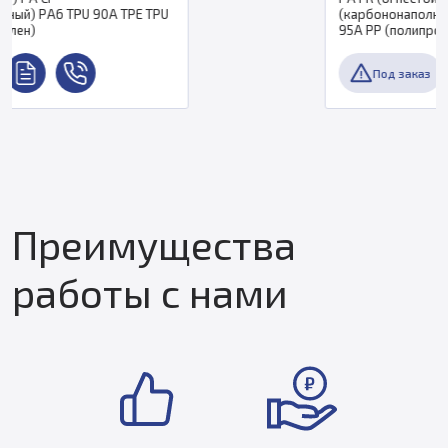
U
(карбононаполненный) PA6 TPU 90A TPE TPU
95A PP (полипропилен)
Под заказ
Преимущества
работы с нами