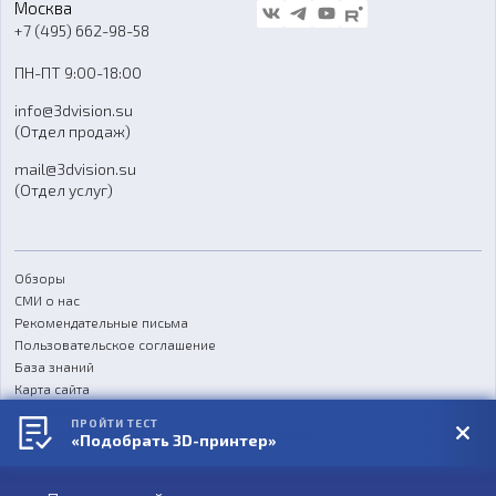
Москва
Блог
+7 (495) 662-98-58
Доставка
ПН-ПТ 9:00-18:00
Отзывы
info@3dvision.su
FAQ
(Отдел продаж)
mail@3dvision.su
(Отдел услуг)
Обзоры
СМИ о нас
Рекомендательные письма
Пользовательское соглашение
База знаний
Карта сайта
Реквизиты
ПРОЙТИ ТЕСТ
Согласие на обработку персональных данных
«Подобрать 3D-принтер»
Политика конфиденциальности