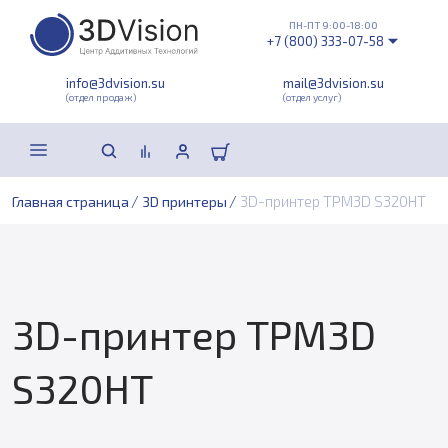
ПН-ПТ 9:00-18:00
+7 (800) 333-07-58
info@3dvision.su
mail@3dvision.su
(отдел продаж)
(отдел услуг)
/
/
3D-принтер TPM3D S320HT
Главная страница
3D принтеры
3D-принтер TPM3D
S320HT