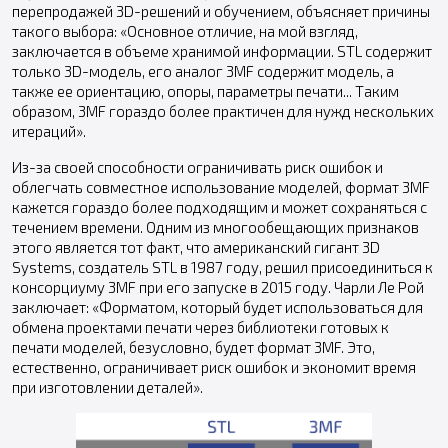
перепродажей 3D-решений и обучением, объясняет причины
такого выбора: «Основное отличие, на мой взгляд,
заключается в объеме хранимой информации. STL содержит
только 3D-модель, его аналог 3MF содержит модель, а
также ее ориентацию, опоры, параметры печати... Таким
образом, 3MF гораздо более практичен для нужд нескольких
итераций».
Из-за своей способности ограничивать риск ошибок и
облегчать совместное использование моделей, формат 3MF
кажется гораздо более подходящим и может сохраняться с
течением времени. Одним из многообещающих признаков
этого является тот факт, что американский гигант 3D
Systems, создатель STL в 1987 году, решил присоединиться к
консорциуму 3MF при его запуске в 2015 году. Чарли Ле Рой
заключает: «Форматом, который будет использоваться для
обмена проектами печати через библиотеки готовых к
печати моделей, безусловно, будет формат 3MF. Это,
естественно, ограничивает риск ошибок и экономит время
при изготовлении деталей».