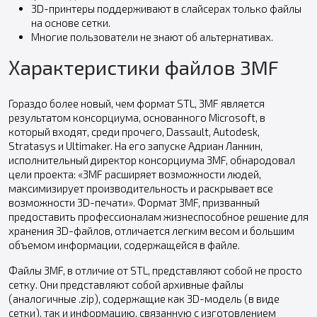
3D-принтеры поддерживают в слайсерах только файлы
на основе сетки.
Многие пользователи не знают об альтернативах.
Характеристики файлов 3MF
Гораздо более новый, чем формат STL, 3MF является
результатом консорциума, основанного Microsoft, в
который входят, среди прочего, Dassault, Autodesk,
Stratasys и Ultimaker. На его запуске Адриан Ланнин,
исполнительный директор консорциума 3MF, обнародовал
цели проекта: «3MF расширяет возможности людей,
максимизирует производительность и раскрывает все
возможности 3D-печати». Формат 3MF, призванный
предоставить профессионалам жизнеспособное решение для
хранения 3D-файлов, отличается легким весом и большим
объемом информации, содержащейся в файле.
Файлы 3MF, в отличие от STL, представляют собой не просто
сетку. Они представляют собой архивные файлы
(аналогичные .zip), содержащие как 3D-модель (в виде
сетки), так и информацию, связанную с изготовлением