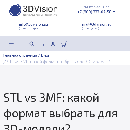
ПН-ПТ 9:00-18:00
+7 (800) 333-07-58
info@3dvision.su
mail@3dvision.su
(отдел продаж)
(отдел услуг)
/
Главная страница
Блог
/
STL vs 3MF: какой формат выбрать для 3D-модели?
STL vs 3MF: какой
формат выбрать для
3D-модели?