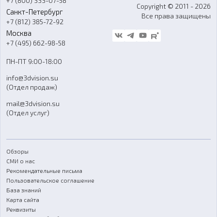
+7 (800) 333-07-58
Контакты
Copyright © 2011 - 2026
Санкт-Петербург
Все права защищены
Гос. закупки
+7 (812) 385-72-92
Стать дилером
Москва
Блог
+7 (495) 662-98-58
Доставка
ПН-ПТ 9:00-18:00
Отзывы
info@3dvision.su
FAQ
(Отдел продаж)
mail@3dvision.su
(Отдел услуг)
Обзоры
СМИ о нас
Рекомендательные письма
Пользовательское соглашение
База знаний
Карта сайта
Реквизиты