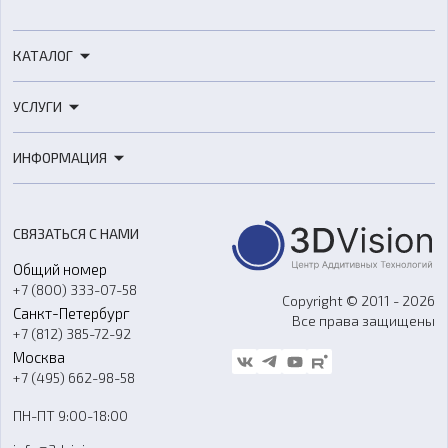
КАТАЛОГ
3D-принтеры
УСЛУГИ
3D-сканеры
3D-печать
Роботы
ИНФОРМАЦИЯ
3D-моделирование
Расходные материалы
Цены
3D-сканирование
Станки с ЧПУ
Акции
Реверс-инжиниринг
Оборудование и материалы для вакуумного литья
СВЯЗАТЬСЯ С НАМИ
Портфолио
Литье пластмасс
Аксессуары и прочее оборудование
Общий номер
О компании
Ремонт и услуги
Программное обеспечение
+7 (800) 333-07-58
Контакты
Copyright © 2011 - 2026
Санкт-Петербург
Все права защищены
Гос. закупки
+7 (812) 385-72-92
Стать дилером
Москва
Блог
+7 (495) 662-98-58
Доставка
ПН-ПТ 9:00-18:00
Отзывы