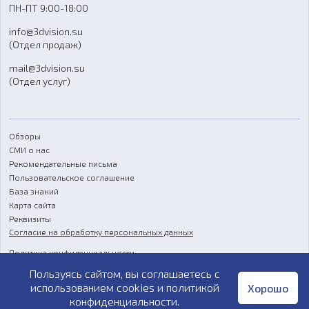
ПН-ПТ 9:00-18:00
Отзывы
info@3dvision.su
FAQ
(Отдел продаж)
mail@3dvision.su
(Отдел услуг)
Обзоры
СМИ о нас
Рекомендательные письма
Пользовательское соглашение
База знаний
Карта сайта
Реквизиты
Согласие на обработку персональных данных
Политика конфиденциальности
Пользуясь сайтом, вы соглашаетесь с
Публичная оферта
использованием cookies и
политикой
Хорошо
конфиденциальности
.