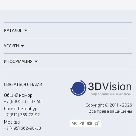
КАТАЛОГ
3D-принтеры
УСЛУГИ
3D-сканеры
3D-печать
Роботы
ИНФОРМАЦИЯ
3D-моделирование
Расходные материалы
Цены
3D-сканирование
Станки с ЧПУ
Акции
Реверс-инжиниринг
Оборудование и материалы для вакуумного литья
СВЯЗАТЬСЯ С НАМИ
Портфолио
Литье пластмасс
Аксессуары и прочее оборудование
Общий номер
О компании
Ремонт и услуги
Программное обеспечение
+7 (800) 333-07-58
Контакты
Copyright © 2011 - 2026
Санкт-Петербург
Все права защищены
Гос. закупки
+7 (812) 385-72-92
Стать дилером
Москва
Блог
+7 (495) 662-98-58
Доставка