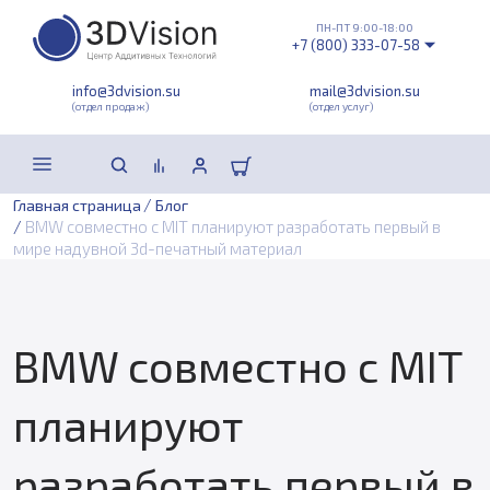
ПН-ПТ 9:00-18:00
+7 (800) 333-07-58
info@3dvision.su
mail@3dvision.su
(отдел продаж)
(отдел услуг)
/
Главная страница
Блог
/
BMW совместно с MIT планируют разработать первый в
мире надувной 3d-печатный материал
BMW совместно с MIT
планируют
разработать первый в