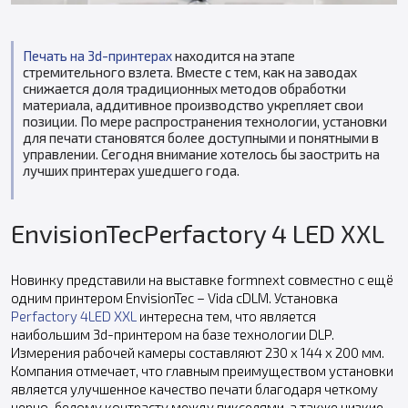
Печать на 3d-принтерах
находится на этапе
стремительного взлета. Вместе с тем, как на заводах
снижается доля традиционных методов обработки
материала, аддитивное производство укрепляет свои
позиции. По мере распространения технологии, установки
для печати становятся более доступными и понятными в
управлении. Сегодня внимание хотелось бы заострить на
лучших принтерах ушедшего года.
EnvisionTecPerfactory 4 LED XXL
Новинку представили на выставке formnext совместно с ещё
одним принтером EnvisionTec – Vida cDLM. Установка
Perfactory 4LED XXL
интересна тем, что является
наибольшим 3d-принтером на базе технологии DLP.
Измерения рабочей камеры составляют 230 x 144 x 200 мм.
Компания отмечает, что главным преимуществом установки
является улучшенное качество печати благодаря четкому
черно-белому контрасту между пикселями, а также низкие