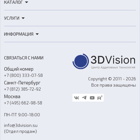
КАТАЛОГ
3D-принтеры
УСЛУГИ
3D-сканеры
3D-печать
Роботы
ИНФОРМАЦИЯ
3D-моделирование
Расходные материалы
Цены
3D-сканирование
Станки с ЧПУ
Акции
Реверс-инжиниринг
Оборудование и материалы для вакуумного литья
СВЯЗАТЬСЯ С НАМИ
Портфолио
Литье пластмасс
Аксессуары и прочее оборудование
Общий номер
О компании
Ремонт и услуги
Программное обеспечение
+7 (800) 333-07-58
Контакты
Copyright © 2011 - 2026
Санкт-Петербург
Все права защищены
Гос. закупки
+7 (812) 385-72-92
Стать дилером
Москва
Блог
+7 (495) 662-98-58
Доставка
ПН-ПТ 9:00-18:00
Отзывы
info@3dvision.su
FAQ
(Отдел продаж)