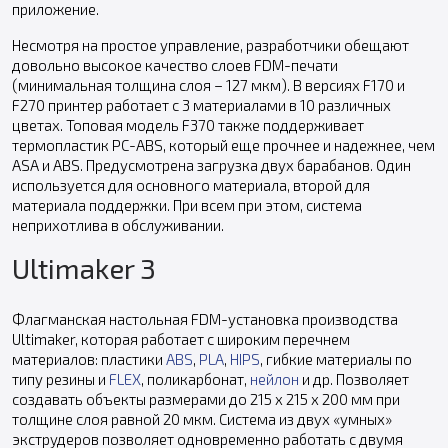
приложение.
Несмотря на простое управление, разработчики обещают
довольно высокое качество слоев FDM-печати
(минимальная толщина слоя – 127 мкм). В версиях F170 и
F270 принтер работает с 3 материалами в 10 различных
цветах. Топовая модель F370 также поддерживает
термопластик PC-ABS, который еще прочнее и надежнее, чем
ASA и ABS. Предусмотрена загрузка двух барабанов. Один
используется для основного материала, второй для
материала поддержки. При всем при этом, система
неприхотлива в обслуживании.
Ultimaker 3
Флагманская настольная FDM-установка производства
Ultimaker, которая работает с широким перечнем
материалов: пластики
ABS
,
PLA
,
HIPS
, гибкие материалы по
типу резины и
FLEX
, поликарбонат,
нейлон
и др. Позволяет
создавать объекты размерами до 215 x 215 x 200 мм при
толщине слоя равной 20 мкм. Система из двух «умных»
экструдеров позволяет одновременно работать с двумя