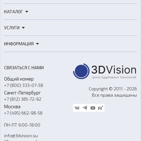
КАТАЛОГ
3D-принтеры
УСЛУГИ
3D-сканеры
3D-печать
Роботы
ИНФОРМАЦИЯ
3D-моделирование
Расходные материалы
Цены
3D-сканирование
Станки с ЧПУ
Акции
Реверс-инжиниринг
Оборудование и материалы для вакуумного литья
СВЯЗАТЬСЯ С НАМИ
Портфолио
Литье пластмасс
Аксессуары и прочее оборудование
Общий номер
О компании
Ремонт и услуги
Программное обеспечение
+7 (800) 333-07-58
Контакты
Copyright © 2011 - 2026
Санкт-Петербург
Все права защищены
Гос. закупки
+7 (812) 385-72-92
Стать дилером
Москва
Блог
+7 (495) 662-98-58
Доставка
ПН-ПТ 9:00-18:00
Отзывы
info@3dvision.su
FAQ