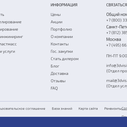
ИНФОРМАЦИЯ
СВЯЗАТЬСЯ
Общий но
ть
Цены
+7 (800) 3
елирование
Акции
Санкт-Пет
нирование
Портфолио
+7 (812) 38
-инжиниринг
О компании
Москва
ластмасс
Контакты
+7 (495) 6
и услуги
Гос. закупки
ПН-ПТ 9:00
Стать дилером
info@3dvis
Блог
(Отдел пр
Доставка
mail@3dvis
Отзывы
(Отдел усл
FAQ
Со
ьзовательское соглашение
База знаний
Карта сайта
Реквизиты
По
Пу