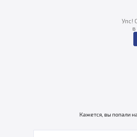
Упс!
в
Кажется, вы попали н