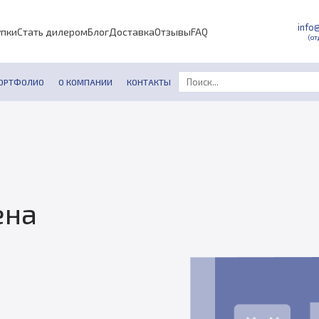
info
упки
Стать дилером
Блог
Доставка
Отзывы
FAQ
(от
ОРТФОЛИО
О КОМПАНИИ
КОНТАКТЫ
ена