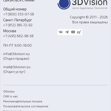
СВЯЗАТЬСЯ С НАМИ
Портфолио
Литье пластмасс
Аксессуары и прочее оборудование
Общий номер
О компании
Ремонт и услуги
Программное обеспечение
+7 (800) 333-07-58
Контакты
Copyright © 2011 - 2026
Санкт-Петербург
Все права защищены
Гос. закупки
+7 (812) 385-72-92
Стать дилером
Москва
Блог
+7 (495) 662-98-58
Доставка
ПН-ПТ 9:00-18:00
Отзывы
info@3dvision.su
FAQ
(Отдел продаж)
mail@3dvision.su
(Отдел услуг)
Обзоры
СМИ о нас
Рекомендательные письма
Пользовательское соглашение