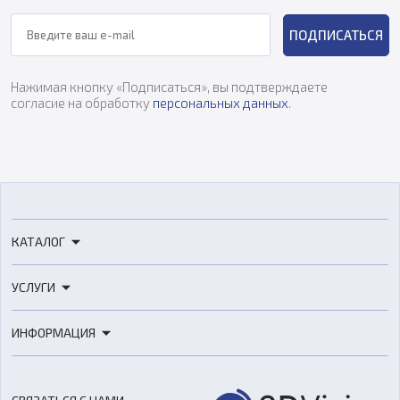
ПОДПИСАТЬСЯ
Нажимая кнопку «Подписаться», вы подтверждаете
согласие на обработку
персональных данных
.
КАТАЛОГ
3D-принтеры
УСЛУГИ
3D-сканеры
3D-печать
Роботы
ИНФОРМАЦИЯ
3D-моделирование
Расходные материалы
Цены
3D-сканирование
Станки с ЧПУ
Акции
Реверс-инжиниринг
Оборудование и материалы для вакуумного литья