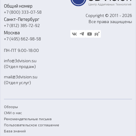
Общий номер
О компании
Ремонт и услуги
Программное обеспечение
+7 (800) 333-07-58
Контакты
Copyright © 2011 - 2026
Санкт-Петербург
Все права защищены
Гос. закупки
+7 (812) 385-72-92
Стать дилером
Москва
Блог
+7 (495) 662-98-58
Доставка
ПН-ПТ 9:00-18:00
Отзывы
info@3dvision.su
FAQ
(Отдел продаж)
mail@3dvision.su
(Отдел услуг)
Обзоры
СМИ о нас
Рекомендательные письма
Пользовательское соглашение
База знаний