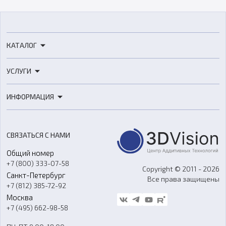
КАТАЛОГ
3D-принтеры
УСЛУГИ
3D-сканеры
3D-печать
Роботы
ИНФОРМАЦИЯ
3D-моделирование
Расходные материалы
Цены
3D-сканирование
Станки с ЧПУ
Акции
Реверс-инжиниринг
Оборудование и материалы для вакуумного литья
СВЯЗАТЬСЯ С НАМИ
Портфолио
Литье пластмасс
Аксессуары и прочее оборудование
Общий номер
О компании
Ремонт и услуги
Программное обеспечение
+7 (800) 333-07-58
Контакты
Copyright © 2011 - 2026
Санкт-Петербург
Все права защищены
Гос. закупки
+7 (812) 385-72-92
Стать дилером
Москва
Блог
+7 (495) 662-98-58
Доставка