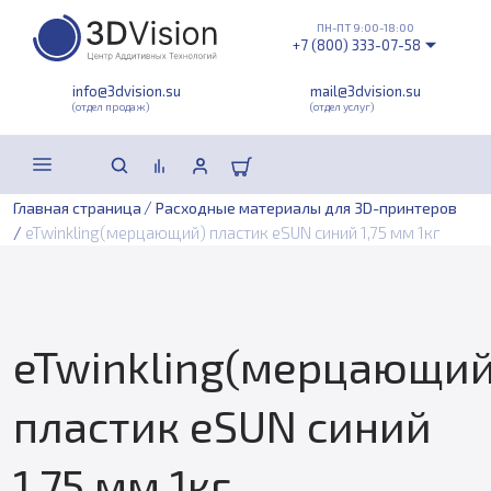
ПН-ПТ 9:00-18:00
+7 (800) 333-07-58
info@3dvision.su
mail@3dvision.su
(отдел продаж)
(отдел услуг)
/
Главная страница
Расходные материалы для 3D-принтеров
/
eTwinkling(мерцающий) пластик eSUN синий 1,75 мм 1кг
eTwinkling(мерцающий
пластик eSUN синий
1,75 мм 1кг