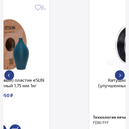
SUN
Катушка пластика PLA+
(улучшенный) ESUN 2.85 мм 1кг.
черная
2 050 ₽
Технология печати
FDM/FFF