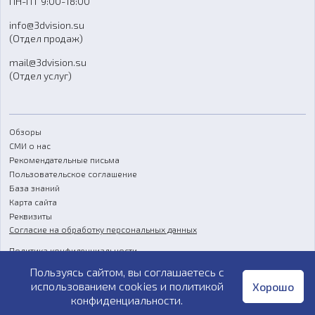
ПН-ПТ 9:00-18:00
Отзывы
info@3dvision.su
FAQ
(Отдел продаж)
mail@3dvision.su
(Отдел услуг)
Обзоры
СМИ о нас
Рекомендательные письма
Пользовательское соглашение
База знаний
Карта сайта
Реквизиты
Согласие на обработку персональных данных
Политика конфиденциальности
Пользуясь сайтом, вы соглашаетесь с
Публичная оферта
использованием cookies и
политикой
Хорошо
конфиденциальности
.