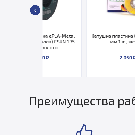
стика ePLA-Metal
Катушка пластика ESUN PLA 1.75
еталла) ESUN 1.75
мм 1кг., желтая
кг., золото
 300 ₽
2 050 ₽
Преимущества раб