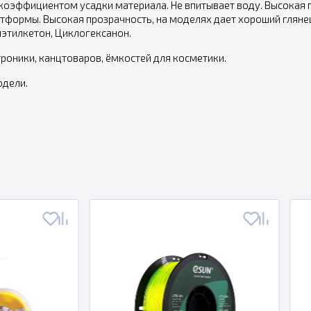
м коэффициентом усадки материала. Не впитывает воду. Высокая п
атформы. Высокая прозрачность, на моделях дает хороший гляне
лэтилкетон, Циклогексанон.
роники, канцтоваров, ёмкостей для косметики.
одели.