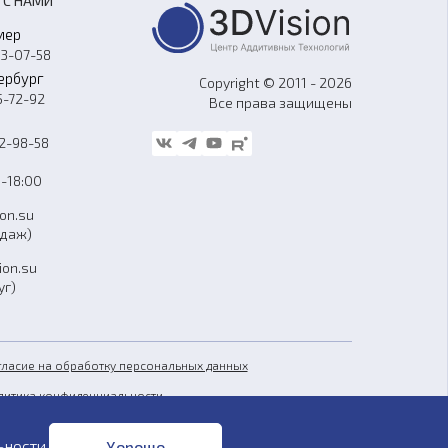
 С НАМИ
мер
33-07-58
ербург
Copyright © 2011 - 2026
5-72-92
Все права защищены
62-98-58
-18:00
ion.su
одаж)
ion.su
уг)
гласие на обработку персональных данных
литика конфиденциальности
бличная оферта
ьности
.
Хорошо