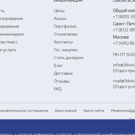
ИНФОРМАЦИЯ
СВЯЗАТЬСЯ
Общий но
ть
Цены
+7 (800) 3
елирование
Акции
Санкт-Пет
нирование
Портфолио
+7 (812) 38
-инжиниринг
О компании
Москва
ластмасс
Контакты
+7 (495) 6
и услуги
Гос. закупки
ПН-ПТ 9:00
Стать дилером
info@3dvis
Блог
(Отдел пр
Доставка
mail@3dvis
Отзывы
(Отдел усл
FAQ
Со
ьзовательское соглашение
База знаний
Карта сайта
Реквизиты
По
Пу
аетесь с использованием cookies и
политикой конфиденциал