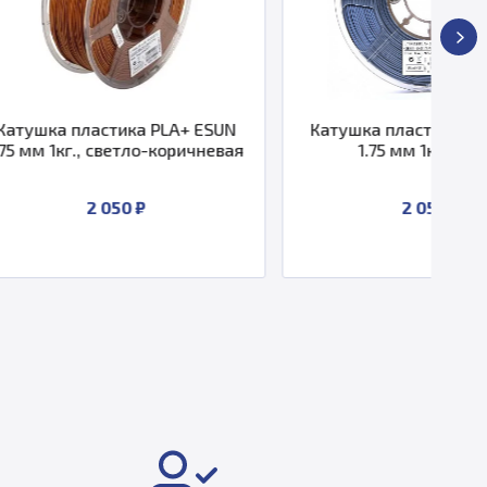
ка PLA+ ESUN
Катушка пластика PLA+ ESUN
етло-коричневая
1.75 мм 1кг., серая
0 ₽
2 050 ₽