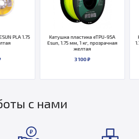
Катушка пластика eTPU-95A
Катушка пласти
Esun, 1.75 мм, 1 кг, прозрачная
1.75 мм 1кг., св
желтая
3 100 ₽
2 05
оты с нами