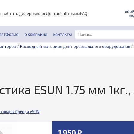
info
упки
Стать дилером
Блог
Доставка
Отзывы
FAQ
(от
ОРТФОЛИО
О КОМПАНИИ
КОНТАКТЫ
/
/
ринтеров
Расходный материал для персонального оборудования
тика ESUN 1.75 мм 1кг.,
 товары бренда eSUN
1 950 ₽