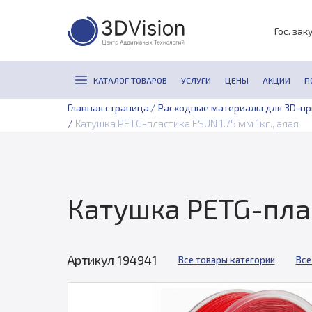
Гос. зак
КАТАЛОГ ТОВАРОВ
УСЛУГИ
ЦЕНЫ
АКЦИИ
П
/
Главная страница
Расходные материалы для 3D-п
/
Катушка PETG-пластика ESUN 1.75 мм 1кг., алая
Катушка PETG-плас
Артикул 194941
Все товары категории
Все