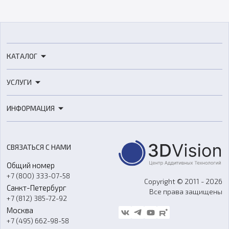
КАТАЛОГ
3D-принтеры
УСЛУГИ
3D-сканеры
3D-печать
Роботы
ИНФОРМАЦИЯ
3D-моделирование
Расходные материалы
Цены
3D-сканирование
Станки с ЧПУ
Акции
Реверс-инжиниринг
Оборудование и материалы для вакуумного литья
СВЯЗАТЬСЯ С НАМИ
Портфолио
Литье пластмасс
Аксессуары и прочее оборудование
Общий номер
О компании
Ремонт и услуги
Программное обеспечение
+7 (800) 333-07-58
Контакты
Copyright © 2011 - 2026
Санкт-Петербург
Все права защищены
Гос. закупки
+7 (812) 385-72-92
Стать дилером
Москва
Блог
+7 (495) 662-98-58