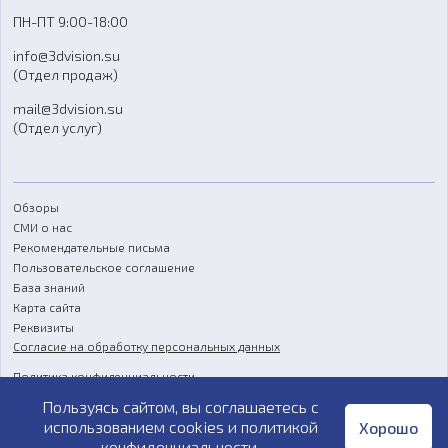
Доставка
ПН-ПТ 9:00-18:00
Отзывы
info@3dvision.su
FAQ
(Отдел продаж)
mail@3dvision.su
(Отдел услуг)
Обзоры
СМИ о нас
Рекомендательные письма
Пользовательское соглашение
База знаний
Карта сайта
Реквизиты
Согласие на обработку персональных данных
Политика конфиденциальности
Пользуясь сайтом, вы соглашаетесь с
Публичная оферта
использованием cookies и
политикой
Хорошо
конфиденциальности
.