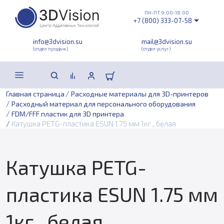
ПН-ПТ 9:00-18:00
+7 (800) 333-07-58
info@3dvision.su
mail@3dvision.su
(отдел продаж)
(отдел услуг)
/
Главная страница
Расходные материалы для 3D-принтеров
/
Расходный материал для персонального оборудования
/
FDM/FFF пластик для 3D принтера
/
Катушка PETG-пластика ESUN 1.75 мм 1кг., белая
Катушка PETG-
пластика ESUN 1.75 мм
1кг., белая