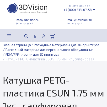
ПН-ПТ 9:00-18:00
+7 (800) 333-07-58
info@3dvision.su
mail@3dvision.su
(отдел продаж)
(отдел услуг)
/
Главная страница
Расходные материалы для 3D-принтеров
/
Расходный материал для персонального оборудования
/
FDM/FFF пластик для 3D принтера
/
Катушка PETG-пластика ESUN 1.75 мм 1кг., сапфировая
Катушка PETG-
пластика ESUN 1.75 мм
1кг., сапфировая