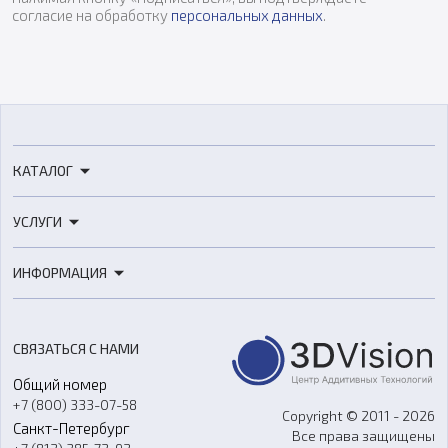
согласие на обработку
персональных данных
.
КАТАЛОГ
3D-принтеры
УСЛУГИ
3D-сканеры
3D-печать
Роботы
ИНФОРМАЦИЯ
3D-моделирование
Расходные материалы
Цены
3D-сканирование
Станки с ЧПУ
Акции
Реверс-инжиниринг
Оборудование и материалы для вакуумного литья
СВЯЗАТЬСЯ С НАМИ
Портфолио
Литье пластмасс
Аксессуары и прочее оборудование
Общий номер
О компании
Ремонт и услуги
Программное обеспечение
+7 (800) 333-07-58
Контакты
Copyright © 2011 - 2026
Санкт-Петербург
Все права защищены
Гос. закупки