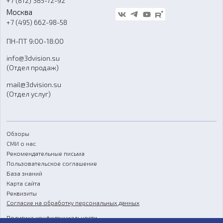
+7 (812) 385-72-92
Стать дилером
Москва
Блог
+7 (495) 662-98-58
Доставка
ПН-ПТ 9:00-18:00
Отзывы
info@3dvision.su
FAQ
(Отдел продаж)
mail@3dvision.su
(Отдел услуг)
Обзоры
СМИ о нас
Рекомендательные письма
Пользовательское соглашение
База знаний
Карта сайта
Реквизиты
Согласие на обработку персональных данных
Политика конфиденциальности