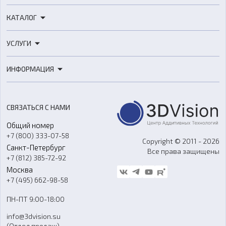
КАТАЛОГ
3D-принтеры
УСЛУГИ
3D-сканеры
3D-печать
Роботы
ИНФОРМАЦИЯ
3D-моделирование
Расходные материалы
Цены
3D-сканирование
Станки с ЧПУ
Акции
Реверс-инжиниринг
Оборудование и материалы для вакуумного литья
СВЯЗАТЬСЯ С НАМИ
Портфолио
Литье пластмасс
Аксессуары и прочее оборудование
Общий номер
О компании
Ремонт и услуги
Программное обеспечение
+7 (800) 333-07-58
Контакты
Copyright © 2011 - 2026
Санкт-Петербург
Все права защищены
Гос. закупки
+7 (812) 385-72-92
Стать дилером
Москва
Блог
+7 (495) 662-98-58
Доставка
ПН-ПТ 9:00-18:00
Отзывы
info@3dvision.su
FAQ
(Отдел продаж)