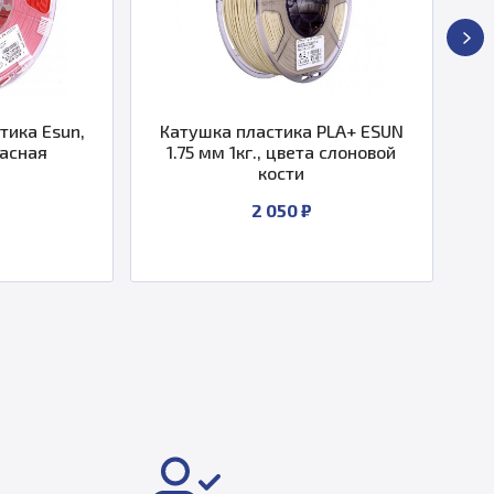
,
Катушка пластика PLA+ ESUN
Катушка пл
1.75 мм 1кг., цвета слоновой
1.75 мм 1к
кости
2 050 ₽