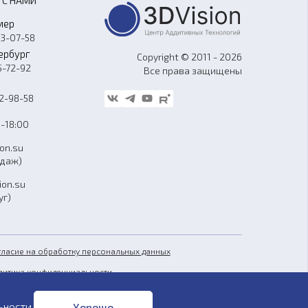
 С НАМИ
мер
33-07-58
ербург
Copyright © 2011 - 2026
5-72-92
Все права защищены
62-98-58
-18:00
ion.su
одаж)
ion.su
уг)
гласие на обработку персональных данных
литика конфиденциальности
бличная оферта
ьности
.
Хорошо