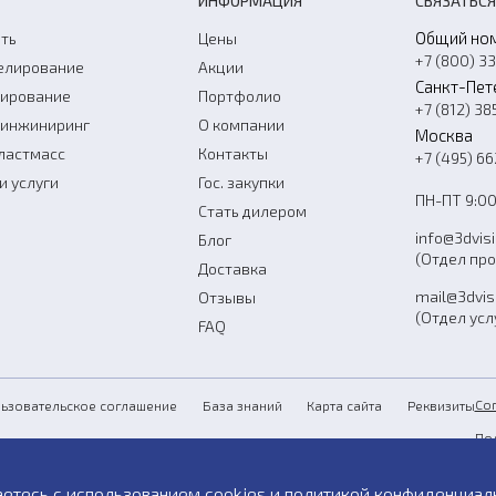
ИНФОРМАЦИЯ
СВЯЗАТЬСЯ
Общий но
ть
Цены
+7 (800) 3
елирование
Акции
Санкт-Пет
нирование
Портфолио
+7 (812) 38
-инжиниринг
О компании
Москва
ластмасс
Контакты
+7 (495) 6
и услуги
Гос. закупки
ПН-ПТ 9:00
Стать дилером
info@3dvis
Блог
(Отдел пр
Доставка
mail@3dvis
Отзывы
(Отдел усл
FAQ
Со
ьзовательское соглашение
База знаний
Карта сайта
Реквизиты
По
Пу
аетесь с использованием cookies и
политикой конфиденциал