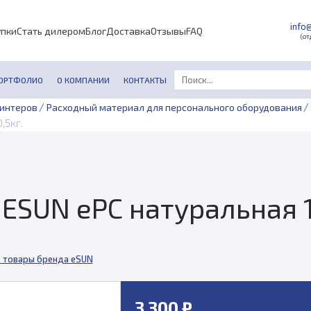
info
упки
Стать дилером
Блог
Доставка
Отзывы
FAQ
(от
ОРТФОЛИО
О КОМПАНИИ
КОНТАКТЫ
/
/
ринтеров
Расходный материал для персонального оборудования
,5кг.
ESUN ePC натуральная 1.
 товары бренда eSUN
3 300 ₽