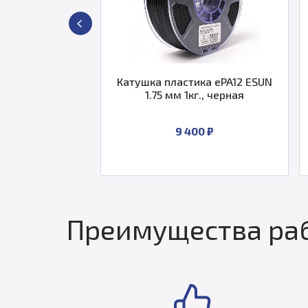
SUN
Катушка пластика ePA12 ESUN
Катушка
кг
1.75 мм 1кг., черная
1.75 
9 400 ₽
Преимущества раб