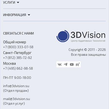
УСЛУГИ
3D-сканеры
3D-печать
Роботы
ИНФОРМАЦИЯ
3D-моделирование
Расходные материалы
Цены
3D-сканирование
Станки с ЧПУ
Акции
Реверс-инжиниринг
Оборудование и материалы для вакуумного литья
СВЯЗАТЬСЯ С НАМИ
Портфолио
Литье пластмасс
Аксессуары и прочее оборудование
Общий номер
О компании
Ремонт и услуги
Программное обеспечение
+7 (800) 333-07-58
Контакты
Copyright © 2011 - 2026
Санкт-Петербург
Все права защищены
Гос. закупки
+7 (812) 385-72-92
Стать дилером
Москва
Блог
+7 (495) 662-98-58
Доставка
ПН-ПТ 9:00-18:00
Отзывы
info@3dvision.su
FAQ
(Отдел продаж)
mail@3dvision.su
(Отдел услуг)