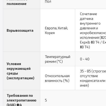
Пол
положение
Сочетание
датчика
внутреннего
Европа, Китай,
давления и
Взрывозащита
Корея
искробезопасн
исполнения (Ⅱ2
Expxib ⅡB T4 / E
ⅡB T4)
Температурный
0 - 40
режим (°C)
Условия
окружающей
35 - 85 (строгое
среды
Относительная
отсутствие
(эксплуатации)
влажность (%)
конденсата или
инея)
Требования по
электропитанию
5
(kVA) ✽4