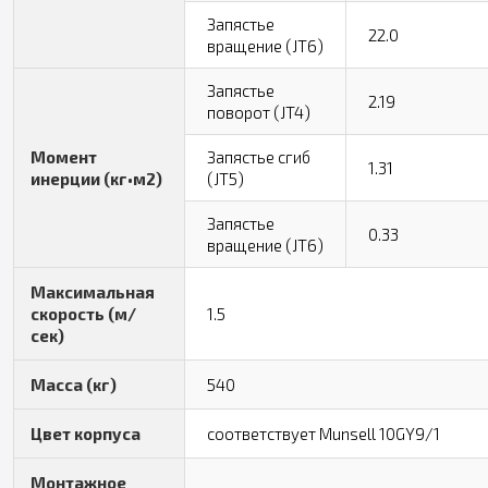
Запястье
22.0
вращение (JT6)
Запястье
2.19
поворот (JT4)
Момент
Запястье сгиб
1.31
инерции (кг•м2)
(JT5)
Запястье
0.33
вращение (JT6)
Максимальная
скорость (м/
1.5
сек)
Масса (кг)
540
Цвет корпуса
соответствует Munsell 10GY9/1
Монтажное