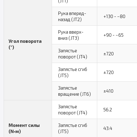
(JT1)
Рука вперед-
+130 - −80
назад (JT2)
Рука вверх-
+90 - −65
вниз (JT3)
Угол поворота
(°)
Запястье
±720
поворот (JT4)
Запястье сгиб
±720
(JT5)
Запястье
±410
вращение (JT6)
Запястье
56.2
поворот (JT4)
Момент силы
Запястье сгиб
43.4
(N•м)
(JT5)