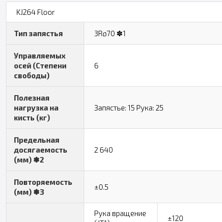
KJ264 Floor
Тип запястья
3Rø70 ✽1
Управляемых
осей (Степени
6
свободы)
Полезная
нагрузка на
Запястье: 15 Рука: 25
кисть (кг)
Предельная
досягаемость
2 640
(мм) ✽2
Повторяемость
±0.5
(мм) ✽3
Рука вращение
±120