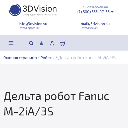
ПН-ПТ 9:00-18:00
+7 (800) 333-07-58
info@3dvision.su
mail@3dvision.su
(отдел продаж)
(отдел услуг)
/
/
Дельта робот Fanuc M-2iA/3S
Главная страница
Роботы
Дельта робот Fanuc
M-2iA/3S