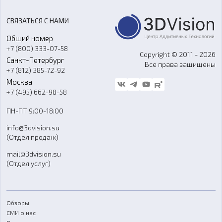
Цены
3D-сканирование
Станки с ЧПУ
Акции
Реверс-инжиниринг
Оборудование и материалы для вакуумного литья
СВЯЗАТЬСЯ С НАМИ
Портфолио
Литье пластмасс
Аксессуары и прочее оборудование
Общий номер
О компании
Ремонт и услуги
Программное обеспечение
+7 (800) 333-07-58
Контакты
Copyright © 2011 - 2026
Санкт-Петербург
Все права защищены
Гос. закупки
+7 (812) 385-72-92
Стать дилером
Москва
Блог
+7 (495) 662-98-58
Доставка
ПН-ПТ 9:00-18:00
Отзывы
info@3dvision.su
FAQ
(Отдел продаж)
mail@3dvision.su
(Отдел услуг)
Обзоры
СМИ о нас