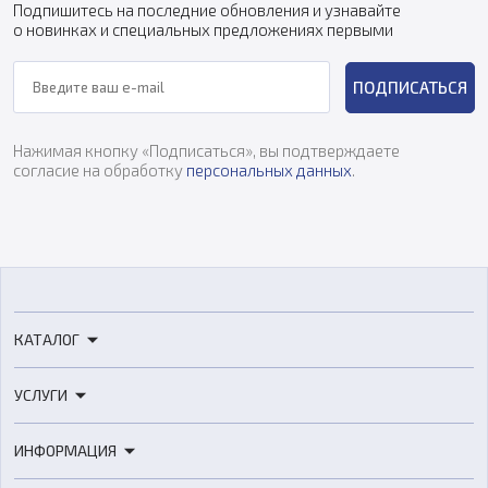
Подпишитесь на последние обновления и узнавайте
о новинках и специальных предложениях первыми
ПОДПИСАТЬСЯ
Нажимая кнопку «Подписаться», вы подтверждаете
согласие на обработку
персональных данных
.
КАТАЛОГ
3D-принтеры
УСЛУГИ
3D-сканеры
3D-печать
Роботы
ИНФОРМАЦИЯ
3D-моделирование
Расходные материалы