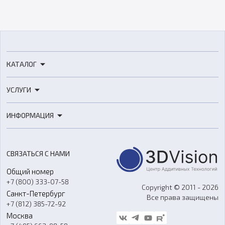
КАТАЛОГ
3D-принтеры
УСЛУГИ
3D-сканеры
3D-печать
Роботы
ИНФОРМАЦИЯ
3D-моделирование
Расходные материалы
Цены
3D-сканирование
Станки с ЧПУ
Акции
Реверс-инжиниринг
Оборудование и материалы для вакуумного литья
СВЯЗАТЬСЯ С НАМИ
Портфолио
Литье пластмасс
Аксессуары и прочее оборудование
Общий номер
О компании
Ремонт и услуги
Программное обеспечение
+7 (800) 333-07-58
Контакты
Copyright © 2011 - 2026
Санкт-Петербург
Все права защищены
Гос. закупки
+7 (812) 385-72-92
Стать дилером
Москва
Блог