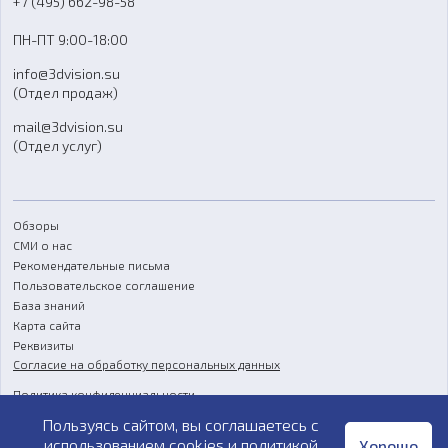
+7 (495) 662-98-58
Доставка
ПН-ПТ 9:00-18:00
Отзывы
info@3dvision.su
FAQ
(Отдел продаж)
mail@3dvision.su
(Отдел услуг)
Обзоры
СМИ о нас
Рекомендательные письма
Пользовательское соглашение
База знаний
Карта сайта
Реквизиты
Согласие на обработку персональных данных
Политика конфиденциальности
Пользуясь сайтом, вы соглашаетесь с
Публичная оферта
использованием cookies и
политикой
Хорошо