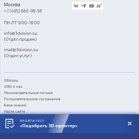
Стать дилером
Москва
Блог
+7 (495) 662-98-58
Доставка
ПН-ПТ 9:00-18:00
Отзывы
info@3dvision.su
FAQ
(Отдел продаж)
mail@3dvision.su
(Отдел услуг)
Обзоры
СМИ о нас
Рекомендательные письма
Пользовательское соглашение
База знаний
Карта сайта
Реквизиты
ПРОЙТИ ТЕСТ
Согласие на обработку персональных данных
«Подобрать 3D-принтер»
Политика конфиденциальности