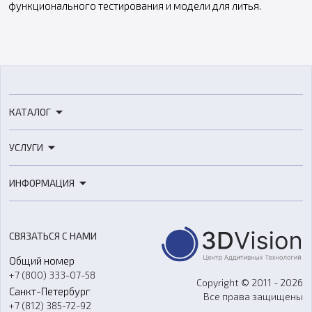
функционального тестирования и модели для литья.
КАТАЛОГ
3D-принтеры
УСЛУГИ
3D-сканеры
3D-печать
Роботы
ИНФОРМАЦИЯ
3D-моделирование
Расходные материалы
Цены
3D-сканирование
Станки с ЧПУ
Акции
Реверс-инжиниринг
Оборудование и материалы для вакуумного литья
СВЯЗАТЬСЯ С НАМИ
Портфолио
Литье пластмасс
Аксессуары и прочее оборудование
Общий номер
О компании
Ремонт и услуги
Программное обеспечение
+7 (800) 333-07-58
Контакты
Copyright © 2011 - 2026
Санкт-Петербург
Все права защищены
Гос. закупки
+7 (812) 385-72-92