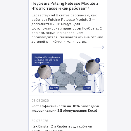
HeyGears Pulsing Release Module 2:
Что это такое и как работает?
Здравствуйте! В статье расскажем, как
работает Pulsing Release Module 2 —
дополнительный модуль для
фотополимерных принтеров HeyGears. С
его помощью, по заявлениям
производителя, снижается усилие отрыва
деталей от плёнки и количество
поддержек, улучшается общее качество
печати.
03.08.2026
Рост эффективности на 30% благодаря
модернизации 3Д оборудования Kocel
29.07.2026
Как Einstar 2 и Raptor ведут себя на
реальных задачах