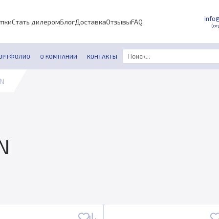
info
упки
Стать дилером
Блог
Доставка
Отзывы
FAQ
(от
ОРТФОЛИО
О КОМПАНИИ
КОНТАКТЫ
UN
N