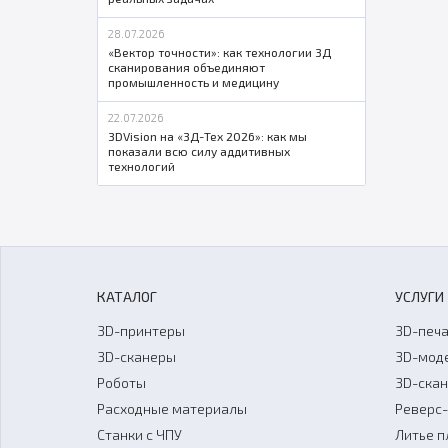
28.07.2026
«Вектор точности»: как технологии 3Д
сканирования объединяют
промышленность и медицину
22.07.2026
3DVision на «3Д-Тех 2026»: как мы
показали всю силу аддитивных
технологий
КАТАЛОГ
УСЛУГИ
3D-принтеры
3D-печа
3D-сканеры
3D-мод
Роботы
3D-ска
Расходные материалы
Реверс
Станки с ЧПУ
Литье п