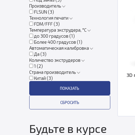
Производитель
FLSUN (
3
)
Технология печати
FDM/FFF (
3
)
Температура экструдера, °C
до 300 градусов (
1
)
Более 400 градусов (
1
)
Автоматическая калибровка
Да (
3
)
Количество экструдеров
1 (
2
)
Страна производитель
3D 
Китай (
3
)
Будьте в курсе