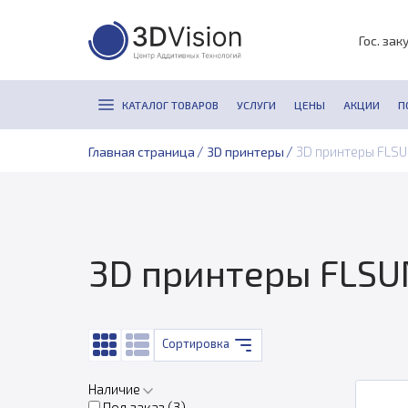
Гос. зак
КАТАЛОГ ТОВАРОВ
УСЛУГИ
ЦЕНЫ
АКЦИИ
П
/
/
3D принтеры FLS
Главная страница
3D принтеры
3D принтеры FLSU
Сортировка
Наличие
Под заказ (
3
)