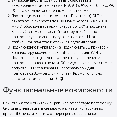
Универсальность. Совместимы с базовыми и
инженерными филаментами: PLA, ABS, ASA, PETG, TPU, PA,
PC, а также угленаполненными пластиками.
Производительность и точность. Принтеры QIDI Tech
печатают на скорости до 600 мм/с. Ускорение в 20 000
2
мм/с
обеспечивает архитектура CoreXY и прошивка
Klipper. Система с закрытой конструкцией точно
контролирует температуру сопла и стола. Итог -
стабильное качество и отличная адгезия слоев.
Подключение и управление. Подключить 3D принтер к
компьютеру можно через USB, Ethernet или Wi-Fi.
Пользователю доступно удаленное управление и
контроль процесса печати. Оборудование совместимо с
популярными слайсерами - программами для
подготовки 3D‑моделей к печати. Кроме того, оно
работает с фирменным ПО QIDI.
Функциональные возможности
Принтеры автоматически выравнивают рабочую платформу.
Система фильтрации в камере улавливает испарения во
время 3D-печати. Защита от перегрева обеспечивает