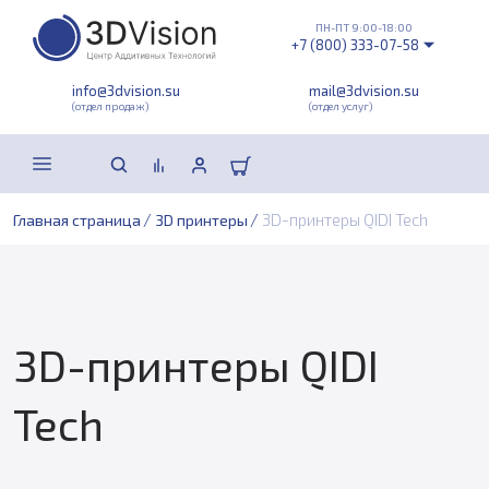
ПН-ПТ 9:00-18:00
+7 (800) 333-07-58
info@3dvision.su
mail@3dvision.su
(отдел продаж)
(отдел услуг)
/
/
3D-принтеры QIDI Tech
Главная страница
3D принтеры
3D-принтеры QIDI
Tech