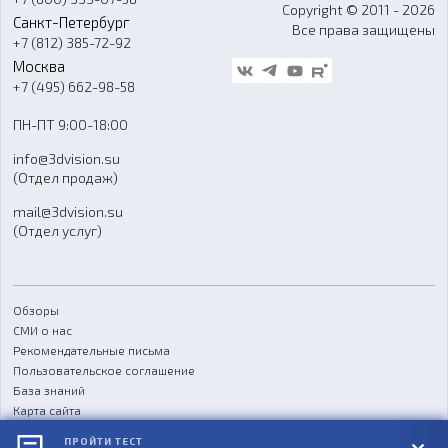
Контакты
Copyright © 2011 - 2026
Санкт-Петербург
Все права защищены
Гос. закупки
+7 (812) 385-72-92
Стать дилером
Москва
Блог
+7 (495) 662-98-58
Доставка
ПН-ПТ 9:00-18:00
Отзывы
info@3dvision.su
FAQ
(Отдел продаж)
mail@3dvision.su
(Отдел услуг)
Обзоры
СМИ о нас
Рекомендательные письма
Пользовательское соглашение
База знаний
Карта сайта
Реквизиты
ПРОЙТИ ТЕСТ