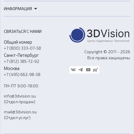
3D-печать
Роботы
ИНФОРМАЦИЯ
3D-моделирование
Расходные материалы
Цены
3D-сканирование
Станки с ЧПУ
Акции
Реверс-инжиниринг
Оборудование и материалы для вакуумного литья
СВЯЗАТЬСЯ С НАМИ
Портфолио
Литье пластмасс
Аксессуары и прочее оборудование
Общий номер
О компании
Ремонт и услуги
Программное обеспечение
+7 (800) 333-07-58
Контакты
Copyright © 2011 - 2026
Санкт-Петербург
Все права защищены
Гос. закупки
+7 (812) 385-72-92
Стать дилером
Москва
Блог
+7 (495) 662-98-58
Доставка
ПН-ПТ 9:00-18:00
Отзывы
info@3dvision.su
FAQ
(Отдел продаж)
mail@3dvision.su
(Отдел услуг)