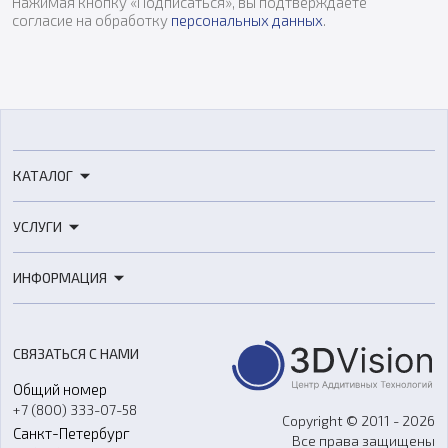
Нажимая кнопку «Подписаться», вы подтверждаете
согласие на обработку
персональных данных
.
КАТАЛОГ
3D-принтеры
УСЛУГИ
3D-сканеры
3D-печать
Роботы
ИНФОРМАЦИЯ
3D-моделирование
Расходные материалы
Цены
3D-сканирование
Станки с ЧПУ
Акции
Реверс-инжиниринг
Оборудование и материалы для вакуумного литья
СВЯЗАТЬСЯ С НАМИ
Портфолио
Литье пластмасс
Аксессуары и прочее оборудование
Общий номер
О компании
Ремонт и услуги
Программное обеспечение
+7 (800) 333-07-58
Контакты
Copyright © 2011 - 2026
Санкт-Петербург
Все права защищены
Гос. закупки