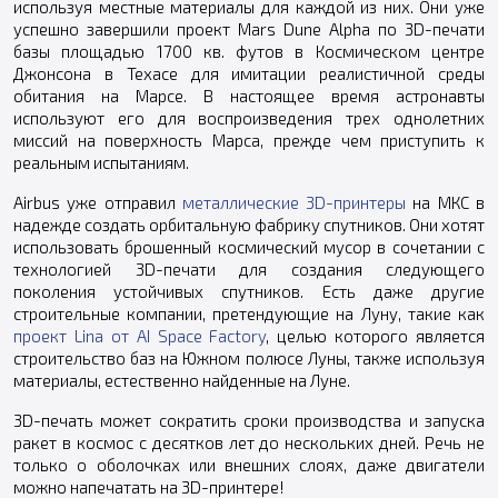
используя местные материалы для каждой из них. Они уже
успешно завершили проект Mars Dune Alpha по 3D-печати
базы площадью 1700 кв. футов в Космическом центре
Джонсона в Техасе для имитации реалистичной среды
обитания на Марсе. В настоящее время астронавты
используют его для воспроизведения трех однолетних
миссий на поверхность Марса, прежде чем приступить к
реальным испытаниям.
Airbus уже отправил
металлические 3D-принтеры
на МКС в
надежде создать орбитальную фабрику спутников. Они хотят
использовать брошенный космический мусор в сочетании с
технологией 3D-печати для создания следующего
поколения устойчивых спутников. Есть даже другие
строительные компании, претендующие на Луну, такие как
проект Lina от AI Space Factory
, целью которого является
строительство баз на Южном полюсе Луны, также используя
материалы, естественно найденные на Луне.
3D-печать может сократить сроки производства и запуска
ракет в космос с десятков лет до нескольких дней. Речь не
только о оболочках или внешних слоях, даже двигатели
можно напечатать на 3D-принтере!