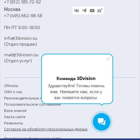
+7 (812) 385-72-92
Стать дилером
Москва
Блог
+7 (495) 662-98-58
Доставка
ПН-ПТ 9:00-18:00
Отзывы
info@3dvision.su
FAQ
(Отдел продаж)
mail@3dvision.su
(Отдел услуг)
Команда 3Dvision
Здравствуйте! Готовы помочь
Обзоры
вам. Напишите нам, если у
СМИ о нас
вас появятся вопросы.
Рекомендательные письма
Пользовательское соглашение
База знаний
Карта сайта
Реквизиты
Согласие на обработку персональных данных
Политика конфиденциальности