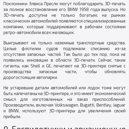
Поклонники Элвиса Пресли могут поблагодарить 3D-печать
за полное восстановление его BMW 1958 года выпуска. Но
3D-печать доступна не только богатым; на рынках
классических автомобилей появляются специализированные
компании, которые поддерживают в рабочем состоянии
ретро-автомобили всех желающих.
Выигрывают не только наземные транспортные средства.
Целые флотилии судов подлежали списанию из-за
отсутствия запасных частей. Так было до тех пор, пока не
появились инновации в области 3D-печати. Сейчас такие
гиганты, как Shell и GE, печатают на 3D-принтере снятые с
производства запасные части, чтобы обновлять
дорогостоящие автопарки.
Не устаревшие детали автомобилей или лодок тоже могут
быть напечатаны на 3D-принтере, и это имеет экономический
смысл для изготовленных на заказ приспособлений.
Производители, включая Volkswagen, Bugatti, Bentley, Jaguar
и BMW, используют 3D-принтеры для увеличения своей
прибыли.
9. Беспилотники и авиационные