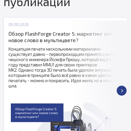
публикации
06.08.2026
Статьи
Обзор FlashForge Creator 5: маркетинг или
новое слово в мультицвете?
Концепция печати несколькими материалами
существует давно - первопроходцем принято считать
чешского инженера Йозефа Прюшу, который ещё в 2016
году представил MMU1 для своих принтеров
MK2. Однако тогда 3D печать была уделом энтузиастов,
которым в принципе было всё равно в каких цветах
печатать - можно и покрасить. Идея жила, но в массы не
шла.