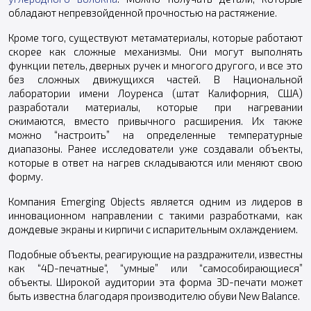
обладают непревзойденной прочностью на растяжение.
Кроме того, существуют метаматериалы, которые работают
скорее как сложные механизмы. Они могут выполнять
функции петель, дверных ручек и многого другого, и все это
без сложных движущихся частей. В Национальной
лаборатории имени Лоуренса (штат Калифорния, США)
разработали материалы, которые при нагревании
сжимаются, вместо привычного расширения. Их также
можно “настроить” на определенные температурные
диапазоны. Ранее исследователи уже создавали объекты,
которые в ответ на нагрев складываются или меняют свою
форму.
Компания Emerging Objects является одним из лидеров в
инновационном направлении с такими разработками, как
дождевые экраны и кирпичи с испарительным охлаждением.
Подобные объекты, реагирующие на раздражители, известны
как “4D-печатные“, “умные” или “самособирающиеся”
объекты. Широкой аудитории эта форма 3D-печати может
быть известна благодаря производителю обуви New Balance.