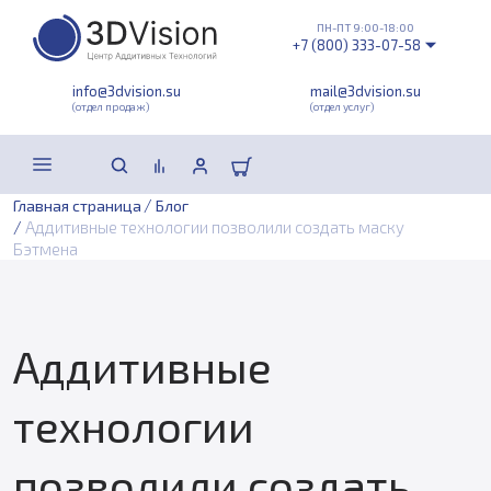
ПН-ПТ 9:00-18:00
+7 (800) 333-07-58
info@3dvision.su
mail@3dvision.su
(отдел продаж)
(отдел услуг)
/
Главная страница
Блог
/
Аддитивные технологии позволили создать маску
Бэтмена
Аддитивные
технологии
позволили создать