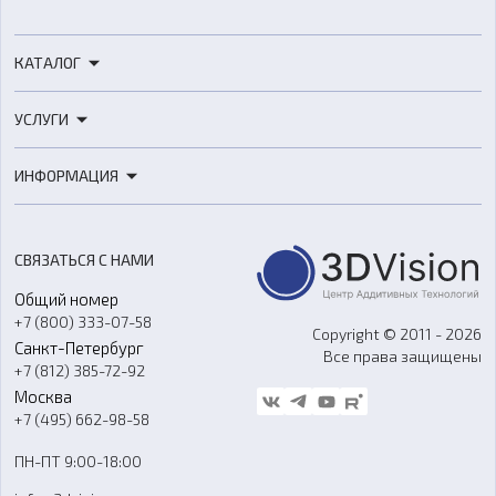
КАТАЛОГ
3D-принтеры
УСЛУГИ
3D-сканеры
3D-печать
Роботы
ИНФОРМАЦИЯ
3D-моделирование
Расходные материалы
Цены
3D-сканирование
Станки с ЧПУ
Акции
Реверс-инжиниринг
Оборудование и материалы для вакуумного литья
СВЯЗАТЬСЯ С НАМИ
Портфолио
Литье пластмасс
Аксессуары и прочее оборудование
Общий номер
О компании
Ремонт и услуги
Программное обеспечение
+7 (800) 333-07-58
Контакты
Copyright © 2011 - 2026
Санкт-Петербург
Все права защищены
Гос. закупки
+7 (812) 385-72-92
Стать дилером
Москва
Блог
+7 (495) 662-98-58
Доставка
ПН-ПТ 9:00-18:00
Отзывы