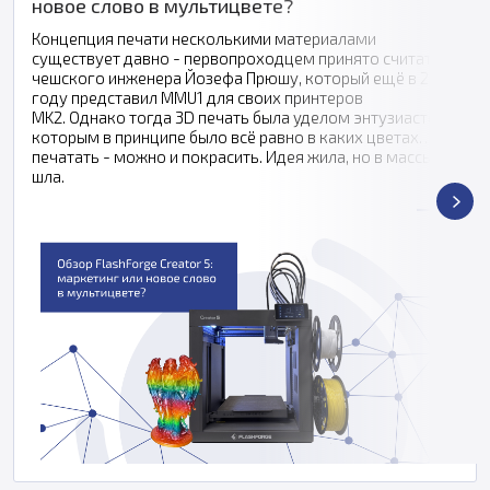
новое слово в мультицвете?
Концепция печати несколькими материалами
существует давно - первопроходцем принято считать
чешского инженера Йозефа Прюшу, который ещё в 2016
году представил MMU1 для своих принтеров
MK2. Однако тогда 3D печать была уделом энтузиастов,
которым в принципе было всё равно в каких цветах
печатать - можно и покрасить. Идея жила, но в массы не
шла.