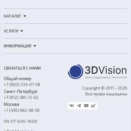
КАТАЛОГ
3D-принтеры
УСЛУГИ
3D-сканеры
3D-печать
Роботы
ИНФОРМАЦИЯ
3D-моделирование
Расходные материалы
Цены
3D-сканирование
Станки с ЧПУ
Акции
Реверс-инжиниринг
Оборудование и материалы для вакуумного литья
СВЯЗАТЬСЯ С НАМИ
Портфолио
Литье пластмасс
Аксессуары и прочее оборудование
Общий номер
О компании
Ремонт и услуги
Программное обеспечение
+7 (800) 333-07-58
Контакты
Copyright © 2011 - 2026
Санкт-Петербург
Все права защищены
Гос. закупки
+7 (812) 385-72-92
Стать дилером
Москва
Блог
+7 (495) 662-98-58
Доставка
ПН-ПТ 9:00-18:00
Отзывы