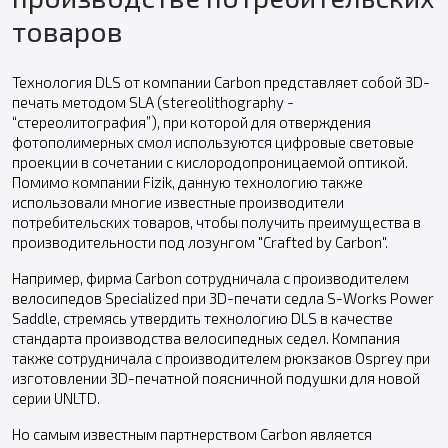
товаров
Технология DLS от компании Carbon представляет собой 3D-
печать методом SLA (stereolithography -
“стереолитография”), при которой для отверждения
фотополимерных смол используются цифровые световые
проекции в сочетании с кислородопроницаемой оптикой.
Помимо компании Fizik, данную технологию также
использовали многие известные производители
потребительских товаров, чтобы получить преимущества в
производительности под лозунгом "Crafted by Carbon".
Например, фирма Carbon сотрудничала с производителем
велосипедов Specialized при 3D-печати седла S-Works Power
Saddle, стремясь утвердить технологию DLS в качестве
стандарта производства велосипедных седел. Компания
также сотрудничала с производителем рюкзаков Osprey при
изготовлении 3D-печатной поясничной подушки для новой
серии UNLTD.
Но самым известным партнерством Carbon является