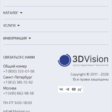
КАТАЛОГ
3D-принтеры
УСЛУГИ
3D-сканеры
3D-печать
Роботы
ИНФОРМАЦИЯ
3D-моделирование
Расходные материалы
Цены
3D-сканирование
Станки с ЧПУ
Акции
Реверс-инжиниринг
Оборудование и материалы для вакуумного литья
СВЯЗАТЬСЯ С НАМИ
Портфолио
Литье пластмасс
Аксессуары и прочее оборудование
Общий номер
О компании
Ремонт и услуги
Программное обеспечение
+7 (800) 333-07-58
Контакты
Copyright © 2011 - 2026
Санкт-Петербург
Все права защищены
Гос. закупки
+7 (812) 385-72-92
Стать дилером
Москва
Блог
+7 (495) 662-98-58
Доставка
ПН-ПТ 9:00-18:00
Отзывы
info@3dvision.su