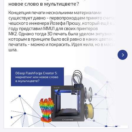
новое слово в мультицвете?
Концепция печати несколькими материалами
существует давно - первопроходцем принято считать
чешского инженера Йозефа Прюшу, который ещё в 2016
году представил MMU1 для своих принтеров
MK2. Однако тогда 3D печать была уделом энтузиастов,
которым в принципе было всё равно в каких цветах
печатать - можно и покрасить. Идея жила, но в массы не
шла.