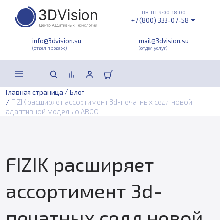
ПН-ПТ 9:00-18:00
+7 (800) 333-07-58
info@3dvision.su
mail@3dvision.su
(отдел продаж)
(отдел услуг)
/
Главная страница
Блог
/
FIZIK расширяет ассортимент 3d-печатных седл новой
адаптивной моделью ARGO
FIZIK расширяет
ассортимент 3d-
печатных седл новой