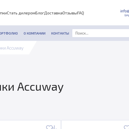
info
упки
Стать дилером
Блог
Доставка
Отзывы
FAQ
(от
ОРТФОЛИО
О КОМПАНИИ
КОНТАКТЫ
нки Accuway
нки Accuway