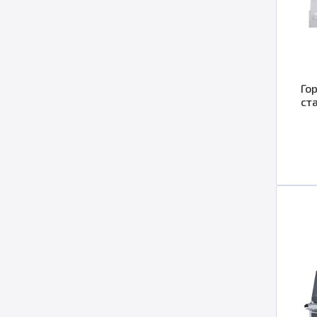
Го
ст