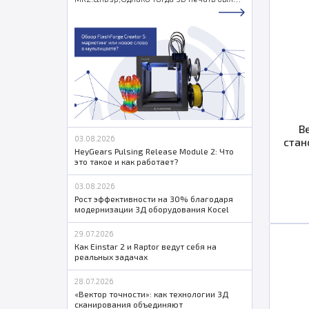
уделом энтузиастов, которым в принципе
было всё равно в каких цветах печатать -
можно и покрасить. Идея жила, но в
массы не шла.
В
03.08.2026
стан
HeyGears Pulsing Release Module 2: Что
это такое и как работает?
03.08.2026
Рост эффективности на 30% благодаря
модернизации 3Д оборудования Kocel
29.07.2026
Как Einstar 2 и Raptor ведут себя на
реальных задачах
28.07.2026
«Вектор точности»: как технологии 3Д
сканирования объединяют