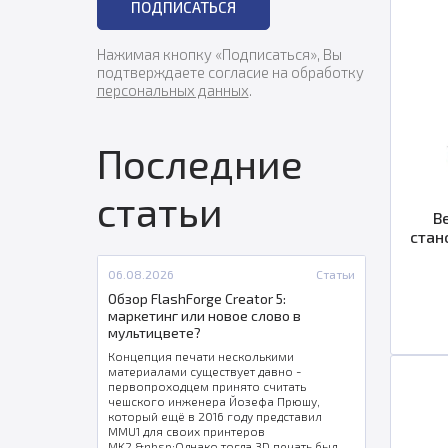
ПОДПИСАТЬСЯ
Нажимая кнопку «Подписаться», Вы
подтверждаете согласие на обработку
персональных данных
.
Последние
статьи
В
стан
06.08.2026
Статьи
Обзор FlashForge Creator 5:
маркетинг или новое слово в
мультицвете?
Концепция печати несколькими
материалами существует давно -
первопроходцем принято считать
чешского инженера Йозефа Прюшу,
который ещё в 2016 году представил
MMU1 для своих принтеров
MK2.&nbsp;Однако тогда 3D печать была