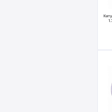
Кату
1