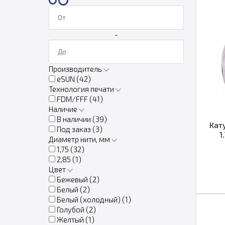
-
Производитель
eSUN (
42
)
Технология печати
FDM/FFF (
41
)
Наличие
В наличии (
39
)
Кат
Под заказ (
3
)
1
Диаметр нити, мм
1,75 (
32
)
2,85 (
1
)
Цвет
Бежевый (
2
)
Белый (
2
)
Белый (холодный) (
1
)
Голубой (
2
)
Желтый (
1
)