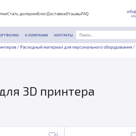
info
упки
Стать дилером
Блог
Доставка
Отзывы
FAQ
(от
ОРТФОЛИО
О КОМПАНИИ
КОНТАКТЫ
/
/
ринтеров
Расходный материал для персонального оборудования
 для 3D принтера