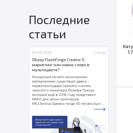
Последние
статьи
Кату
1.
06.08.2026
Статьи
Обзор FlashForge Creator 5:
маркетинг или новое слово в
мультицвете?
Концепция печати несколькими
материалами существует давно -
первопроходцем принято считать
чешского инженера Йозефа Прюшу,
который ещё в 2016 году представил
MMU1 для своих принтеров
MK2.&nbsp;Однако тогда 3D печать была
уделом энтузиастов, которым в принципе
было всё равно в каких цветах печатать -
можно и покрасить. Идея жила, но в
массы не шла.