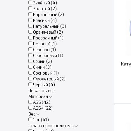
Зелёный (
4
)
Золотой (
2
)
Коричневый (
2
)
Красный (
4
)
Натуральный (
3
)
Оранжевый (
2
)
Прозрачный (
1
)
Розовый (
1
)
Серебро (
1
)
Серебряный (
1
)
Серый (
2
)
Кату
Синий (
3
)
Сосновый (
1
)
Фиолетовый (
2
)
Черный (
4
)
Показать все
Материал
ABS (
42
)
ABS+ (
22
)
Вес
1 кг (
41
)
Страна производитель