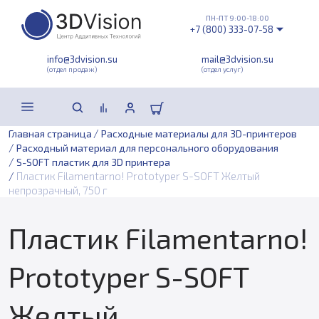
ПН-ПТ 9:00-18:00
+7 (800) 333-07-58
info@3dvision.su
mail@3dvision.su
(отдел продаж)
(отдел услуг)
/
Главная страница
Расходные материалы для 3D-принтеров
/
Расходный материал для персонального оборудования
/
S-SOFT пластик для 3D принтера
/
Пластик Filamentarno! Prototyper S-SOFT Желтый
непрозрачный, 750 г
Пластик Filamentarno!
Prototyper S-SOFT
Желтый