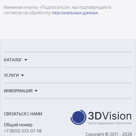
Нажимая кнопку «Подписаться», вы подтверждаете
согласие на обработку
персональных данных
.
КАТАЛОГ
3D-принтеры
УСЛУГИ
3D-сканеры
3D-печать
Роботы
ИНФОРМАЦИЯ
3D-моделирование
Расходные материалы
Цены
3D-сканирование
Станки с ЧПУ
Акции
Реверс-инжиниринг
Оборудование и материалы для вакуумного литья
СВЯЗАТЬСЯ С НАМИ
Портфолио
Литье пластмасс
Аксессуары и прочее оборудование
Общий номер
О компании
Ремонт и услуги
Программное обеспечение
+7 (800) 333-07-58
Контакты
Copyright © 2011 - 2026