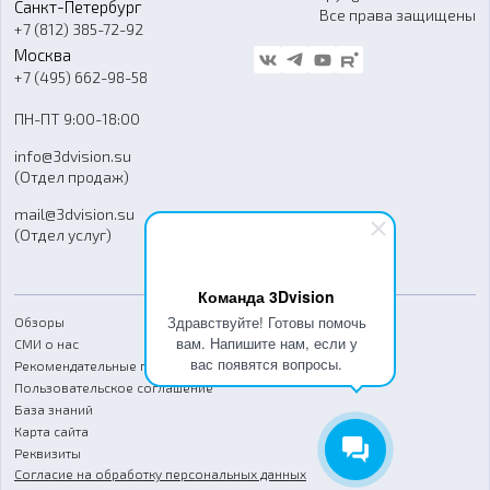
Санкт-Петербург
Все права защищены
Гос. закупки
+7 (812) 385-72-92
Стать дилером
Москва
Блог
+7 (495) 662-98-58
Доставка
ПН-ПТ 9:00-18:00
Отзывы
info@3dvision.su
FAQ
(Отдел продаж)
mail@3dvision.su
(Отдел услуг)
Команда 3Dvision
Здравствуйте! Готовы помочь
Обзоры
вам. Напишите нам, если у
СМИ о нас
вас появятся вопросы.
Рекомендательные письма
Пользовательское соглашение
База знаний
Карта сайта
Реквизиты
Согласие на обработку персональных данных