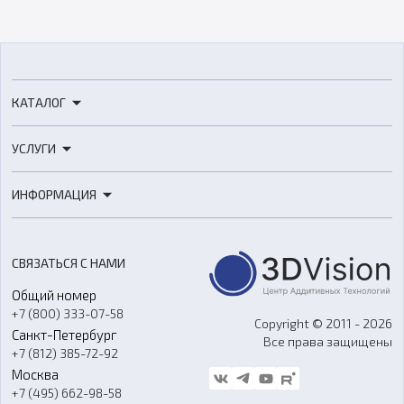
КАТАЛОГ
3D-принтеры
УСЛУГИ
3D-сканеры
3D-печать
Роботы
ИНФОРМАЦИЯ
3D-моделирование
Расходные материалы
Цены
3D-сканирование
Станки с ЧПУ
Акции
Реверс-инжиниринг
Оборудование и материалы для вакуумного литья
СВЯЗАТЬСЯ С НАМИ
Портфолио
Литье пластмасс
Аксессуары и прочее оборудование
Общий номер
О компании
Ремонт и услуги
Программное обеспечение
+7 (800) 333-07-58
Контакты
Copyright © 2011 - 2026
Санкт-Петербург
Все права защищены
Гос. закупки
+7 (812) 385-72-92
Стать дилером
Москва
Блог
+7 (495) 662-98-58