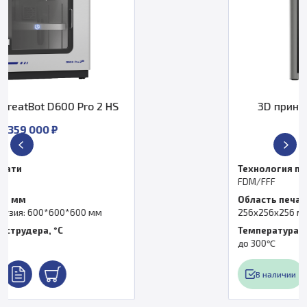
 HS
3D принтер Bambu Lab P2S E
68 990 ₽
Технология печати
FDM/FFF
Область печати, мм
256x256x256 мм
Температура экструдера, °C
до 300℃
В наличии