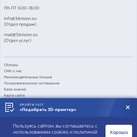
Доставка
ПН-ПТ 9:00-18:00
Отзывы
info@3dvision.su
FAQ
(Отдел продаж)
mail@3dvision.su
(Отдел услуг)
Обзоры
СМИ о нас
Рекомендательные письма
Пользовательское соглашение
База знаний
Карта сайта
Реквизиты
ПРОЙТИ ТЕСТ
Согласие на обработку персональных данных
«Подобрать 3D-принтер»
Политика конфиденциальности
Пользуясь сайтом, вы соглашаетесь с
Публичная оферта
использованием cookies и
политикой
Хорошо