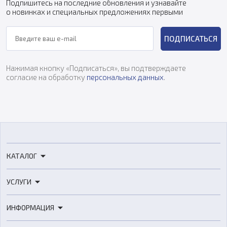
Подпишитесь на последние обновления и узнавайте
о новинках и специальных предложениях первыми
ПОДПИСАТЬСЯ
Нажимая кнопку «Подписаться», вы подтверждаете
согласие на обработку
персональных данных
.
КАТАЛОГ
3D-принтеры
УСЛУГИ
3D-сканеры
3D-печать
Роботы
ИНФОРМАЦИЯ
3D-моделирование
Расходные материалы
Цены
3D-сканирование
Станки с ЧПУ