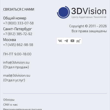
Акции
Реверс-инжиниринг
Оборудование и материалы для вакуумного литья
СВЯЗАТЬСЯ С НАМИ
Портфолио
Литье пластмасс
Аксессуары и прочее оборудование
Общий номер
О компании
Ремонт и услуги
Программное обеспечение
+7 (800) 333-07-58
Контакты
Copyright © 2011 - 2026
Санкт-Петербург
Все права защищены
Гос. закупки
+7 (812) 385-72-92
Стать дилером
Москва
Блог
+7 (495) 662-98-58
Доставка
ПН-ПТ 9:00-18:00
Отзывы
info@3dvision.su
FAQ
(Отдел продаж)
mail@3dvision.su
(Отдел услуг)
Обзоры
СМИ о нас
Рекомендательные письма