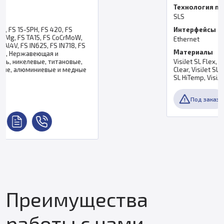
Технология печати
SLS
Интерфейсы
Ethernet
Материалы
VisiJet SL Flex, VisiJet SL Tough, VisiJet SL
Clear, VisiJet SL Black, VisiJet SL Impact, VisiJet
SL HiTemp, VisiJet SL Jewel
Под заказ
Преимущества
работы с нами