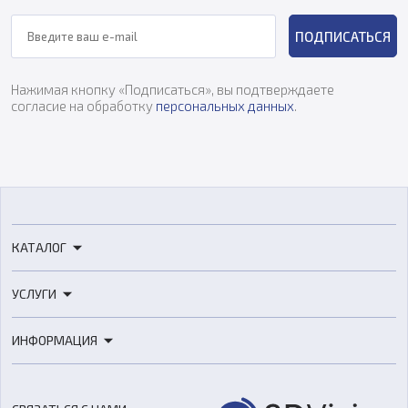
ПОДПИСАТЬСЯ
Нажимая кнопку «Подписаться», вы подтверждаете
согласие на обработку
персональных данных
.
КАТАЛОГ
3D-принтеры
УСЛУГИ
3D-сканеры
3D-печать
Роботы
ИНФОРМАЦИЯ
3D-моделирование
Расходные материалы
Цены
3D-сканирование
Станки с ЧПУ
Акции
Реверс-инжиниринг
Оборудование и материалы для вакуумного литья