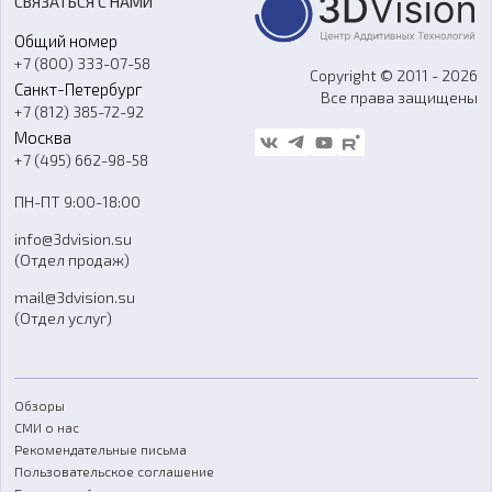
СВЯЗАТЬСЯ С НАМИ
Портфолио
Литье пластмасс
Аксессуары и прочее оборудование
Общий номер
О компании
Ремонт и услуги
Программное обеспечение
+7 (800) 333-07-58
Контакты
Copyright © 2011 - 2026
Санкт-Петербург
Все права защищены
Гос. закупки
+7 (812) 385-72-92
Стать дилером
Москва
Блог
+7 (495) 662-98-58
Доставка
ПН-ПТ 9:00-18:00
Отзывы
info@3dvision.su
FAQ
(Отдел продаж)
mail@3dvision.su
(Отдел услуг)
Обзоры
СМИ о нас
Рекомендательные письма
Пользовательское соглашение