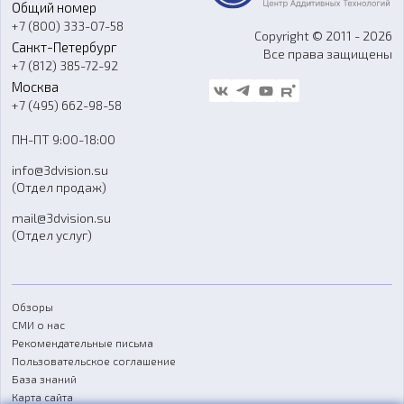
Общий номер
О компании
Ремонт и услуги
Программное обеспечение
+7 (800) 333-07-58
Контакты
Copyright © 2011 - 2026
Санкт-Петербург
Все права защищены
Гос. закупки
+7 (812) 385-72-92
Стать дилером
Москва
Блог
+7 (495) 662-98-58
Доставка
ПН-ПТ 9:00-18:00
Отзывы
info@3dvision.su
FAQ
(Отдел продаж)
mail@3dvision.su
(Отдел услуг)
Обзоры
СМИ о нас
Рекомендательные письма
Пользовательское соглашение
База знаний
Карта сайта