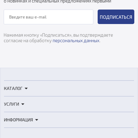
о новинках и специальных предложениях первыми
ПОДПИСАТЬСЯ
Нажимая кнопку «Подписаться», вы подтверждаете
согласие на обработку
персональных данных
.
КАТАЛОГ
3D-принтеры
УСЛУГИ
3D-сканеры
3D-печать
Роботы
ИНФОРМАЦИЯ
3D-моделирование
Расходные материалы
Цены
3D-сканирование
Станки с ЧПУ