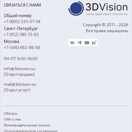
Акции
Реверс-инжиниринг
Оборудование и материалы для вакуумного литья
СВЯЗАТЬСЯ С НАМИ
Портфолио
Литье пластмасс
Аксессуары и прочее оборудование
Общий номер
О компании
Ремонт и услуги
Программное обеспечение
+7 (800) 333-07-58
Контакты
Copyright © 2011 - 2026
Санкт-Петербург
Все права защищены
Гос. закупки
+7 (812) 385-72-92
Стать дилером
Москва
Блог
+7 (495) 662-98-58
Доставка
ПН-ПТ 9:00-18:00
Отзывы
info@3dvision.su
FAQ
(Отдел продаж)
mail@3dvision.su
(Отдел услуг)
Обзоры
СМИ о нас
Рекомендательные письма
Пользовательское соглашение