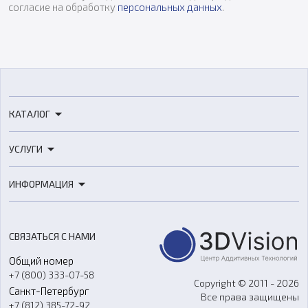
согласие на обработку
персональных данных
.
КАТАЛОГ
3D-принтеры
УСЛУГИ
3D-сканеры
3D-печать
Роботы
ИНФОРМАЦИЯ
3D-моделирование
Расходные материалы
Цены
3D-сканирование
Станки с ЧПУ
Акции
Реверс-инжиниринг
Оборудование и материалы для вакуумного литья
СВЯЗАТЬСЯ С НАМИ
Портфолио
Литье пластмасс
Аксессуары и прочее оборудование
Общий номер
О компании
Ремонт и услуги
Программное обеспечение
+7 (800) 333-07-58
Контакты
Copyright © 2011 - 2026
Санкт-Петербург
Все права защищены
Гос. закупки
+7 (812) 385-72-92