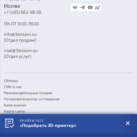
Стать дилером
Москва
Блог
+7 (495) 662-98-58
Доставка
ПН-ПТ 9:00-18:00
Отзывы
info@3dvision.su
FAQ
(Отдел продаж)
mail@3dvision.su
(Отдел услуг)
Обзоры
СМИ о нас
Рекомендательные письма
Пользовательское соглашение
База знаний
Карта сайта
Реквизиты
ПРОЙТИ ТЕСТ
Согласие на обработку персональных данных
«Подобрать 3D-принтер»
Политика конфиденциальности