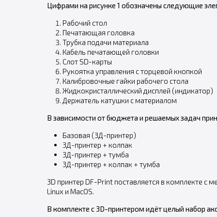
Цифрами на рисунке 1 обозначены следующие эле
Рабочий стол
Печатающая головка
Трубка подачи материала
Кабель печатающей головки
Слот SD-карты
Рукоятка управления с торцевой кнопкой
Калибровочные гайки рабочего стола
Жидкокристаллический дисплей (индикатор)
Держатель катушки с материалом
В зависимости от бюджета и решаемых задач прин
Базовая (3Д-принтер)
3Д-принтер + колпак
3Д-принтер + тумба
3Д-принтер + колпак + тумба
3D принтер DF-Print поставляется в комплекте с
Linux и MacOS.
В комплекте с 3D-принтером идёт целый набор ак