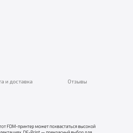
а и доставка
Отзывы
Этот FDM-принтер может похвастаться высокой
лектациях. DF-Print — прекрасный выбор для