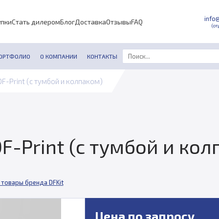
info
упки
Стать дилером
Блог
Доставка
Отзывы
FAQ
(от
ОРТФОЛИО
О КОМПАНИИ
КОНТАКТЫ
DF-Print (с тумбой и колпаком)
DF-Print (с тумбой и ко
 товары бренда DFKit
Цена по запросу