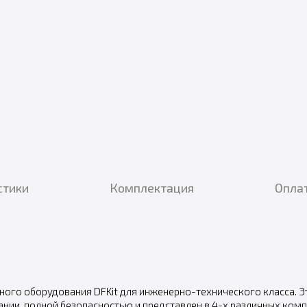
стики
Комплектация
Оплат
ного оборудования DFKit для инженерно-технического класса. 
нии, полной безопасностью и представлен в 4-х различных комп