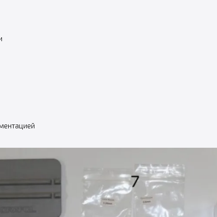
и
ументацией