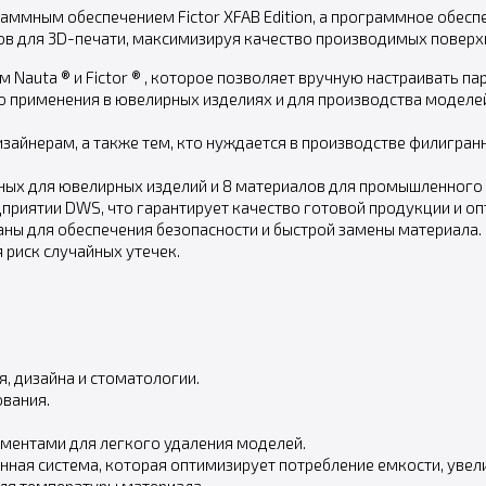
ммным обеспечением Fictor XFAB Edition, а программное обеспе
в для 3D-печати, максимизируя качество производимых поверх
Nauta ® и Fictor ® , которое позволяет вручную настраивать 
 применения в ювелирных изделиях и для производства моделей
зайнерам, а также тем, кто нуждается в производстве филигран
ных для ювелирных изделий и 8 материалов для промышленного 
дприятии DWS, что гарантирует качество готовой продукции и 
аны для обеспечения безопасности и быстрой замены материала.
 риск случайных утечек.
, дизайна и стоматологии.
вания.
ументами для легкого удаления моделей.
ванная система, которая оптимизирует потребление емкости, уве