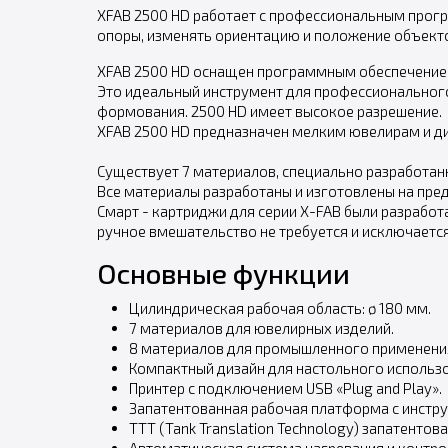
XFAB 2500 HD работает с профессиональным програ
опоры, изменять ориентацию и положение объекто
XFAB 2500 HD оснащен программным обеспечением 
Это идеальный инструмент для профессионального
формования. 2500 HD имеет высокое разрешение.
XFAB 2500 HD предназначен мелким ювелирам и ди
Существует 7 материалов, специально разработан
Все материалы разработаны и изготовлены на пре
Смарт - картриджи для серии X-FAB были разработ
ручное вмешательство не требуется и исключается
Основные функции
Цилиндрическая рабочая область: ø 180 мм.
7 материалов для ювелирных изделий.
8 материалов для промышленного применения
Компактный дизайн для настольного использо
Принтер с подключением USB «Plug and Play».
Запатентованная рабочая платформа с инстр
TTT (Tank Translation Technology) запатенто