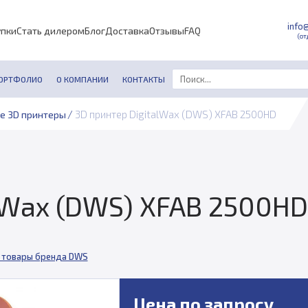
info
упки
Стать дилером
Блог
Доставка
Отзывы
FAQ
(от
ОРТФОЛИО
О КОМПАНИИ
КОНТАКТЫ
/
3D принтер DigitalWax (DWS) XFAB 2500HD
е 3D принтеры
lWax (DWS) XFAB 2500HD
 товары бренда DWS
Цена по запросу