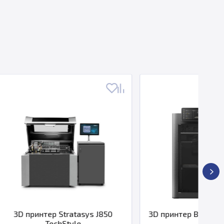
asys J850
3D принтер Bambu Lab X2D (EU)
e