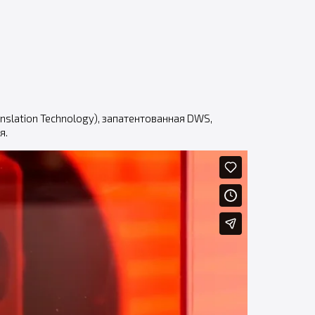
slation Technology), запатентованная DWS,
я.