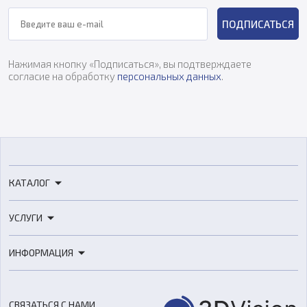
ПОДПИСАТЬСЯ
Нажимая кнопку «Подписаться», вы подтверждаете
согласие на обработку
персональных данных
.
КАТАЛОГ
3D-принтеры
УСЛУГИ
3D-сканеры
3D-печать
Роботы
ИНФОРМАЦИЯ
3D-моделирование
Расходные материалы
Цены
3D-сканирование
Станки с ЧПУ
Акции
Реверс-инжиниринг
Оборудование и материалы для вакуумного литья
СВЯЗАТЬСЯ С НАМИ