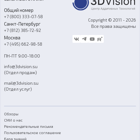
Портфолио
Литье пластмасс
Аксессуары и прочее оборудование
Общий номер
О компании
Ремонт и услуги
Программное обеспечение
+7 (800) 333-07-58
Контакты
Copyright © 2011 - 2026
Санкт-Петербург
Все права защищены
Гос. закупки
+7 (812) 385-72-92
Стать дилером
Москва
Блог
+7 (495) 662-98-58
Доставка
ПН-ПТ 9:00-18:00
Отзывы
info@3dvision.su
FAQ
(Отдел продаж)
mail@3dvision.su
(Отдел услуг)
Обзоры
СМИ о нас
Рекомендательные письма
Пользовательское соглашение
База знаний