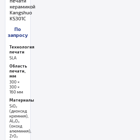
печати
керамикой
Kangshuo
KS301C
По
запросу
Технология
печати
SLA
Область
печати,
мм
300 ×
300 ×
160 мм
Материалы
SiO₂
(диоксид
кремния),
Al₂O₃
(оксид
алюминия),
ZrO₂