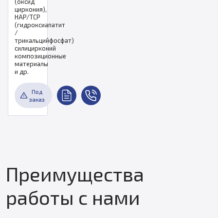
(оксид
циркония),
HAP/TCP
(гидроксиапатит
/
трикальцийфосфат)
силицирконий
композиционные
материалы
и др.
Под
заказ
Преимущества
работы с нами